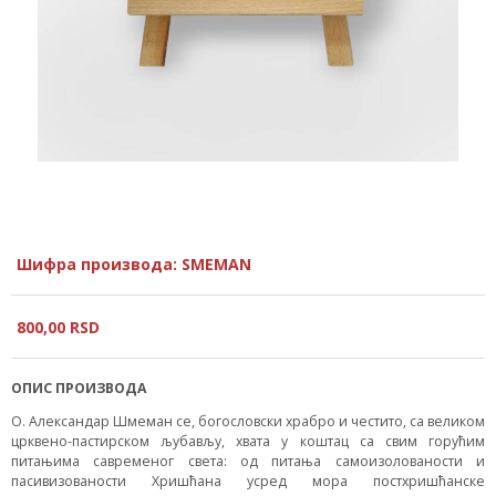
Шифра производа: SMEMAN
800,
00
RSD
ОПИС ПРОИЗВОДА
О. Александар Шмеман се, богословски храбро и честито, са великом
црквено-пастирском љубављу, хвата у коштац са свим горућим
питањима савременог света: од питања самоизолованости и
пасивизованости Хришћана усред мора постхришћанске