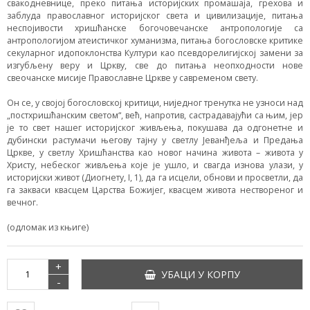
свакодневнице, преко питања историјских промашаја, грехова и
заблуда православног историјског света и цивилизације, питања
неспојивости хришћанске богочовечанске антропологије са
антропологијом атеистичког хуманизма, питања богословске критике
секуларног идопоклонства Култури као псевдорелигијској замени за
изгубљену веру и Цркву, све до питања неопходности нове
свеочанске мисије Православне Цркве у савременом свету.
Он се, у својој богословској критици, ниједног тренутка не узноси над
„постхришћанским светом“, већ, напротив, састрадавајући са њим, јер
је то свет нашег историјског живљења, покушава да одгонетне и
дубински растумачи његову тајну у светлу Јеванђеља и Предања
Цркве, у светлу Хришћанства као новог начина живота – живота у
Христу, небеског живљења које је ушло, и свагда изнова улази, у
историјски живот (Диогнету, I, 1), да га исцели, обнови и просветли, да
га закваси квасцем Царства Божијег, квасцем живота нествореног и
вечног.
(одломак из књиге)
+
УБАЦИ У КОРПУ
-