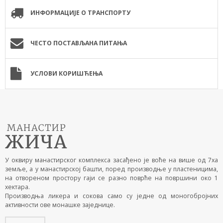
ИНФОРМАЦИЈЕ О ТРАНСПОРТУ
ЧЕСТО ПОСТАВЉАНА ПИТАЊА
УСЛОВИ КОРИШЋЕЊА
У оквиру манастирског комплекса засађено је воће на више од 7ха
земље, а у манастирској башти, поред производње у пластеницима,
на отвореном простору гаји се разно поврће на површини око 1
хектара.
Производња ликера и сокова само су једне од моногобројних
активности ове монашке заједнице.