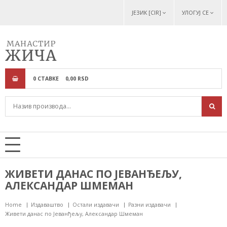
ЈЕЗИК [CIR]
УЛОГУЈ СЕ
0
СТАВКЕ
0,
00
RSD
ЖИВЕТИ ДАНАС ПО ЈЕВАНЂЕЉУ,
АЛЕКСАНДАР ШМЕМАН
Home
Издаваштво
Остали издавачи
Разни издавачи
Живети данас по Јеванђељу, Александар Шмеман