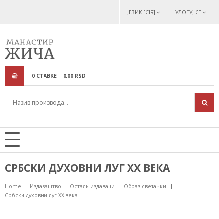
ЈЕЗИК [CIR]
УЛОГУЈ СЕ
0
СТАВКЕ
0,
00
RSD
СРБСКИ ДУХОВНИ ЛУГ XX ВЕКА
Home
Издаваштво
Остали издавачи
Образ светачки
Србски духовни луг XX века