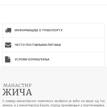
ИНФОРМАЦИЈЕ О ТРАНСПОРТУ
ЧЕСТО ПОСТАВЉАНА ПИТАЊА
УСЛОВИ КОРИШЋЕЊА
У оквиру манастирског комплекса засађено је воће на више од 7ха
земље, а у манастирској башти, поред производње у пластеницима,