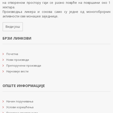
на отвореном простору гаји се разно поврће на површини око 1
хектара.
Производња ликера и сокова само су једне од моногобројних
активности ове монашке заједнице.
Види још
БРЗИ ЛИНКОВИ
Почетна
Нови производи
Препоручени производи
Најновије вести
ОПШТЕ ИНФОРМАЦИЈЕ
Начин поручивања
Услови коришћења
Политика приватности