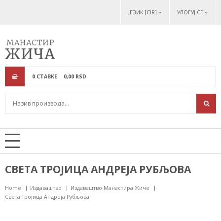
ЈЕЗИК [CIR]
УЛОГУЈ СЕ
0
СТАВКЕ
0,
00
RSD
СВЕТА ТРОЈИЦА АНДРЕЈА РУБЉОВА
Home
Издаваштво
Издаваштво Манастира Жиче
Света Тројица Андреја Рубљова