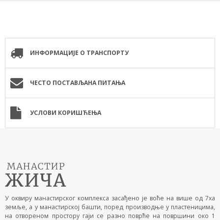
ИНФОРМАЦИЈЕ О ТРАНСПОРТУ
ЧЕСТО ПОСТАВЉАНА ПИТАЊА
УСЛОВИ КОРИШЋЕЊА
У оквиру манастирског комплекса засађено је воће на више од 7ха
земље, а у манастирској башти, поред производње у пластеницима,
на отвореном простору гаји се разно поврће на површини око 1