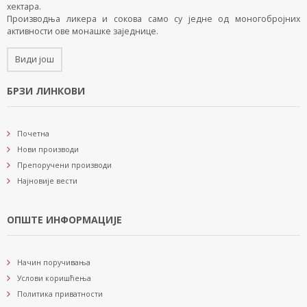
хектара.
Производња ликера и сокова само су једне од моногобројних
активности ове монашке заједнице.
Види још
БРЗИ ЛИНКОВИ
Почетна
Нови производи
Препоручени производи
Најновије вести
ОПШТЕ ИНФОРМАЦИЈЕ
Начин поручивања
Услови коришћења
Политика приватности