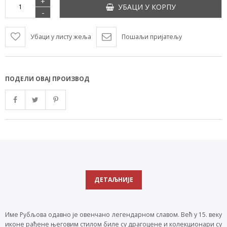
+
УБАЦИ У КОРПУ
-
Убаци у листу жеља
Пошаљи пријатељу
ПОДЕЛИ ОВАЈ ПРОИЗВОД
ДЕТАЉНИЈЕ
Име Рубљова одавно је овенчано легендарном славом. Већ у 15. веку
иконе рађене његовим стилом биле су драгоцене и колекционари су