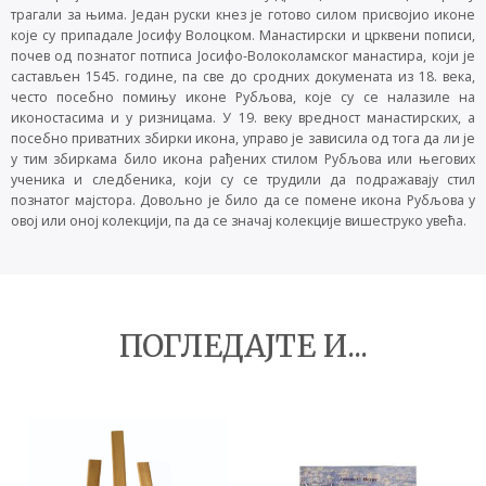
трагали за њима. Један руски кнез је готово силом присвојио иконе
које су припадале Јосифу Волоцком. Манастирски и црквени пописи,
почев од познатог потписа Јосифо-Волоколамског манастира, који је
састављен 1545. године, па све до сродних докумената из 18. века,
често посебно помињу иконе Рубљова, које су се налазиле на
иконостасима и у ризницама. У 19. веку вредност манастирских, а
посебно приватних збирки икона, управо је зависила од тога да ли је
у тим збиркама било икона рађених стилом Рубљова или његових
ученика и следбеника, који су се трудили да подражавају стил
познатог мајстора. Довољно је било да се помене икона Рубљова у
овој или оној колекцији, па да се значај колекције вишеструко увећа.
ПОГЛЕДАЈТЕ И...