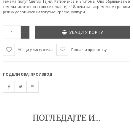
темама попут Светих Тајни, Катихизиса и Епитома. Ово објављивање
темељних текстова српске теологије 18. века на савременом српском
језику доприноси целокупној српској култури.
+
УБАЦИ У КОРПУ
-
Убаци у листу жеља
Пошаљи пријатељу
ПОДЕЛИ ОВАЈ ПРОИЗВОД
ПОГЛЕДАЈТЕ И...