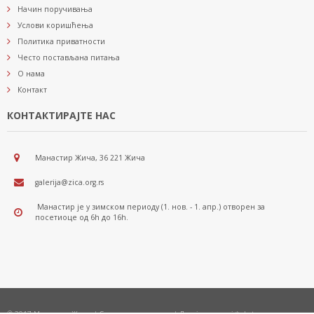
Начин поручивања
Услови коришћења
Политика приватности
Често постављана питања
О нама
Контакт
КОНТАКТИРАЈТЕ НАС
Манастир Жича, 36 221 Жича
galerija@zica.org.rs
Манастир је у зимском периоду (1. нов. - 1. апр.) отворен за
посетиоце од 6h до 16h.
© 2017 Манастир Жича | Сва права задржана | Дизајн и развој *nbgteam