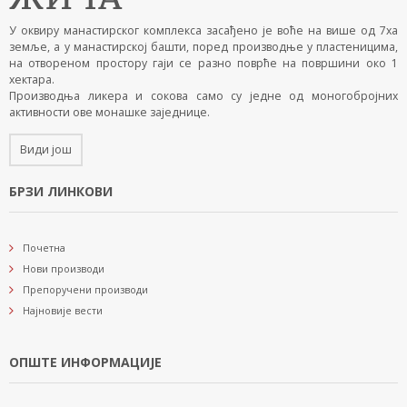
У оквиру манастирског комплекса засађено је воће на више од 7ха
земље, а у манастирској башти, поред производње у пластеницима,
на отвореном простору гаји се разно поврће на површини око 1
хектара.
Производња ликера и сокова само су једне од моногобројних
активности ове монашке заједнице.
Види још
БРЗИ ЛИНКОВИ
Почетна
Нови производи
Препоручени производи
Најновије вести
ОПШТЕ ИНФОРМАЦИЈЕ