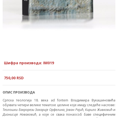
Шифра производа: IM019
750,
00
RSD
ОПИС ПРОИЗВОДА
Српска теологија 18. века
ad fontem
Владимира Вукашиновића
обухвата четири велике тематске целине које имају следеће наслове:
Теолошки бакрорези Захарије Орфелина, Јован Рајић, Кирило Живковић
и
Дионисије Новаковић
, а које се свака понаособ баве специфичним