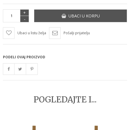
+
UBACI U KORPU
-
Ubaci u listu želja
Pošalji prijatelju
PODELI OVAJ PROIZVOD
POGLEDAJTE I...