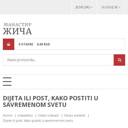
JEZIK [SR]
ULOGUJ SE
0
STAVKE
0,
00
RSD
DIJETA ILI POST, KAKO POSTITI U
SAVREMENOM SVETU
Home
Izdavaštvo
Ostali izdavači
Obraz svetački
Dijeta ili post, Kako postiti u savremenom svetu