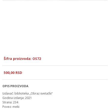
Šifra proizvoda: OS72
500,
00
RSD
OPIS PROIZVODA
Izdavač: biblioteka „Obraz svetački“
Godina izdanja: 2021
Strana: 234
Povez: meki