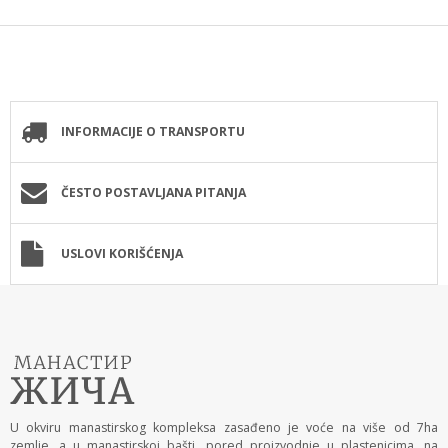
INFORMACIJE O TRANSPORTU
ČESTO POSTAVLJANA PITANJA
USLOVI KORIŠĆENJA
U okviru manastirskog kompleksa zasađeno je voće na više od 7ha
zemlje, a u manastirskoj bašti, pored proizvodnje u plastenicima, na