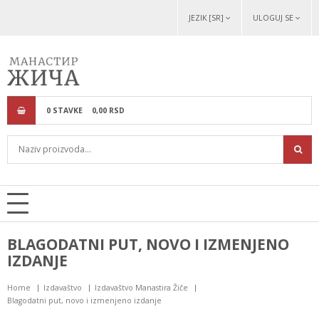
JEZIK [SR]
ULOGUJ SE
0
STAVKE
0,
00
RSD
BLAGODATNI PUT, NOVO I IZMENJENO
IZDANJE
Home
Izdavaštvo
Izdavaštvo Manastira Žiče
Blagodatni put, novo i izmenjeno izdanje