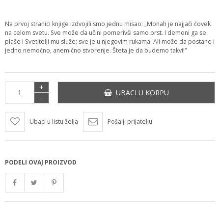
Na prvoj stranici knjige izdvojili smo jednu misao: „Monah je najjači čovek
na celom svetu. Sve može da učini pomerivši samo prst. I demoni ga se
plaše i Svetitelji mu služe; sve je u njegovim rukama. Ali može da postane i
jedno nemoćno, anemično stvorenje. Šteta je da budemo takvi!“
+
UBACI U KORPU
-
Ubaci u listu želja
Pošalji prijatelju
PODELI OVAJ PROIZVOD