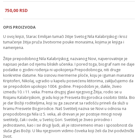
750,
00
RSD
OPIS PROIZVODA
U ovoj knjizi, Starac Emilijan tumači žitije Svetog Nila Kalabrijskog i kroz
tumačenje žitija pruža životvorne pouke monasima, kojima je knjiga i
namenjena.
Žitije prepodobnog Nila Kalabrijskog, nazvanog Novi, najverovatnije je
napisao jedan od njemu bliskih učenika. I pored toga, biograf nam ne daje
podatke o godini rođenja ni upokojenja Prepodobnoga, niti druge
konkretne datume. Na osnovu mermerne ploče, koju je iguman manastira
Kriptoferi, Nikolaj, ugradio u kapelu posvećenu ktitorima, zaključujemo da
se prepodobni upokojio 1004. godine. Prepodobni je, dakle, živeo
između 10. i 11. veka. Prema drugoj glavi njegovog Žitija, rodio se u
Risijanu Kalabrijskom, gradu koji je Presveta Bogorodica osobito štitila. Bio
je dar Božiji roditeljima, koji su ga zauzvrat sa radošću prineli da služi u
hramu Presvete Bogorodice. Naš Svetitelj naziva se Novi u odnosu na
prepodobnoga Nila iz 5. veka, ali drevan je jer postoje mnogi noviji
svetitelji, čak i ovde, u Svetoj Gori. Svetitelj je živeo prirodno i
jednostavno, kao i svi drugi ljudi, ali je istovremeno imao i sposobnost da
sluša glas Božiji. U liku njegovom vidimo čoveka koji želi da živi podvižnički
život.