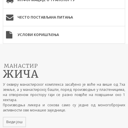
ЧЕСТО ПОСТАВЉАНА ПИТАЊА
УСЛОВИ КОРИШЋЕЊА
У оквиру манастирског комплекса засађено је воће на више од 7ха
земље, а у манастирској башти, поред производње у пластеницима,
на отвореном простору гаји се разно поврће на површини око 1
хектара.
Производња ликера и сокова само су једне од моногобројних
активности ове монашке заједнице.
Види још