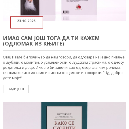
23.10.2025.
ИМАО САМ ЈОШ ТОГА ДА ТИ КАЖЕМ
(ОДЛОМАК ИЗ КЊИГЕ)
Отац Павле би почињао да нам говори, да одговара на једно питање
о љубави, о молитви, о усамљености, о људским страстима, о односу
родитеља и деце. И често би започињао одговор слатким речима,
слатким колико их само истински отац може изговорити: "Чуј, добро
дете моје!"
ВИДИ ЈОШ