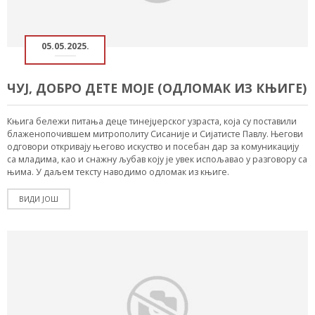
05.05.2025.
ЧУЈ, ДОБРО ДЕТЕ МОЈЕ (ОДЛОМАК ИЗ КЊИГЕ)
Књига бележи питања деце тинејџерског узраста, која су поставили
блаженопочившем митрополиту Сисаније и Сијатисте Павлу. Његови
одговори откривају његово искуство и посебан дар за комуникацију
са младима, као и снажну љубав коју је увек испољавао у разговору са
њима. У даљем тексту наводимо одломак из књиге.
ВИДИ ЈОШ