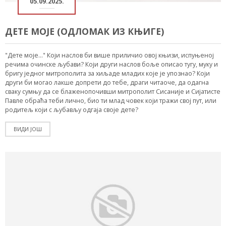
05.09.2025.
ДЕТЕ МОЈЕ (ОДЛОМАК ИЗ КЊИГЕ)
"Дете моје..." Који наслов би више приличио овој књизи, испуњеној
речима очинске љубави? Који други наслов боље описао тугу, муку и
бригу једног митрополита за хиљаде младих које је упознао? Који
други би могао лакше допрети до тебе, драги читаоче, да одагна
сваку сумњу да се блаженопочивши митрополит Сисаније и Сијатисте
Павле обраћа теби лично, био ти млад човек који тражи свој пут, или
родитељ који с љубављу одгаја своје дете?
ВИДИ ЈОШ