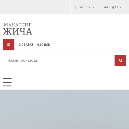
ЈЕЗИК [CIR]
УЛОГУЈ СЕ
0
СТАВКЕ
0,
00
RSD