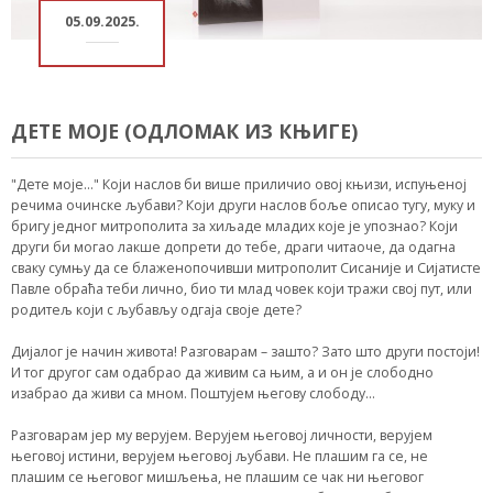
05.09.2025.
ДЕТЕ МОЈЕ (ОДЛОМАК ИЗ КЊИГЕ)
"Дете моје..." Који наслов би више приличио овој књизи, испуњеној
речима очинске љубави? Који други наслов боље описао тугу, муку и
бригу једног митрополита за хиљаде младих које је упознао? Који
други би могао лакше допрети до тебе, драги читаоче, да одагна
сваку сумњу да се блаженопочивши митрополит Сисаније и Сијатисте
Павле обраћа теби лично, био ти млад човек који тражи свој пут, или
родитељ који с љубављу одгаја своје дете?
Дијалог је начин живота! Разговарам – зашто? Зато што други постоји!
И тог другог сам одабрао да живим са њим, а и он је слободно
изабрао да живи са мном. Поштујем његову слободу...
Разговарам јер му верујем. Верујем његовој личности, верујем
његовој истини, верујем његовој љубави. Не плашим га се, не
плашим се његовог мишљења, не плашим се чак ни његовог