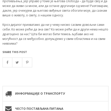
противљења, јер управо у томе је његова слобода – да буде свој и да
може да живи са мном, али да остане другачији од мене! Разговарам,
дакле, јер очекујем да његово виђење света обогати моје, да сазнам
више о животу, о свету, о нашем односу.
Кроз дијалог прихватамо да ни у чему нисмо сасвим довољни сами
себи. Ко може рећи да зна све? Ко може рећи да и други нема нешто
драгоцено за нас? Шта би могао бити темељ љубави ако не
могућност да се међусобно допуњујемо у свим областима и на свим
нивоима?
SHARE THIS POST
ИНФОРМАЦИЈЕ О ТРАНСПОРТУ
ЧЕСТО ПОСТАВЉАНА ПИТАЊА