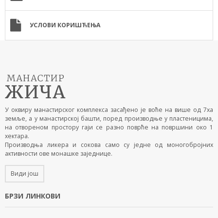
УСЛОВИ КОРИШЋЕЊА
У оквиру манастирског комплекса засађено је воће на више од 7ха
земље, а у манастирској башти, поред производње у пластеницима,
на отвореном простору гаји се разно поврће на површини око 1
хектара.
Производња ликера и сокова само су једне од моногобројних
активности ове монашке заједнице.
Види још
БРЗИ ЛИНКОВИ