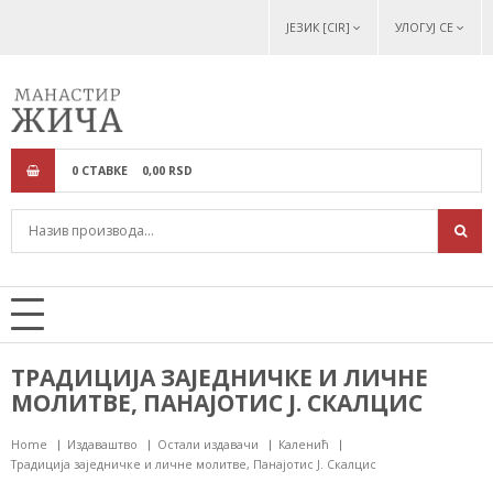
ЈЕЗИК [CIR]
УЛОГУЈ СЕ
0
СТАВКЕ
0,
00
RSD
ТРАДИЦИЈА ЗАЈЕДНИЧКЕ И ЛИЧНЕ
МОЛИТВЕ, ПАНАЈОТИС Ј. СКАЛЦИС
Home
Издаваштво
Остали издавачи
Каленић
Традиција заједничке и личне молитве, Панајотис Ј. Скалцис