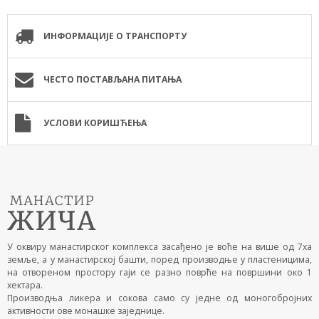
ИНФОРМАЦИЈЕ О ТРАНСПОРТУ
ЧЕСТО ПОСТАВЉАНА ПИТАЊА
УСЛОВИ КОРИШЋЕЊА
У оквиру манастирског комплекса засађено је воће на више од 7ха
земље, а у манастирској башти, поред производње у пластеницима,
на отвореном простору гаји се разно поврће на површини око 1
хектара.
Производња ликера и сокова само су једне од моногобројних
активности ове монашке заједнице.