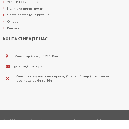
Услови коришћења
Политика приватности
Често постављана питања
О нама
Контакт
КОНТАКТИРАЈТЕ НАС
Манастир Жича, 36 221 Жича
galerija@zica.org.rs
Манастир је у зимском периоду (1. нов. - 1. апр.) отворен за
посетиоце од 6h до 16h.
© 2017 Манастир Жича | Сва права задржана | Дизајн и развој *nbgteam