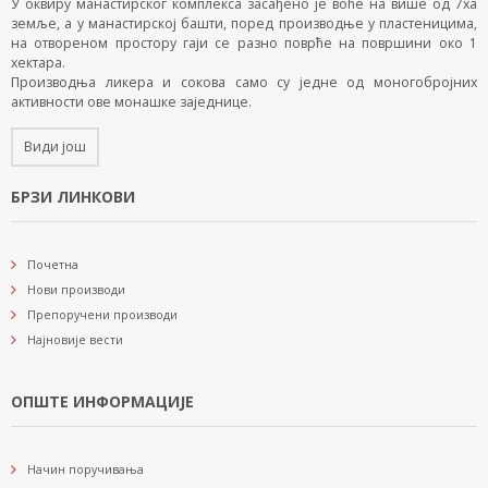
У оквиру манастирског комплекса засађено је воће на више од 7ха
земље, а у манастирској башти, поред производње у пластеницима,
на отвореном простору гаји се разно поврће на површини око 1
хектара.
Производња ликера и сокова само су једне од моногобројних
активности ове монашке заједнице.
Види још
БРЗИ ЛИНКОВИ
Почетна
Нови производи
Препоручени производи
Најновије вести
ОПШТЕ ИНФОРМАЦИЈЕ
Начин поручивања