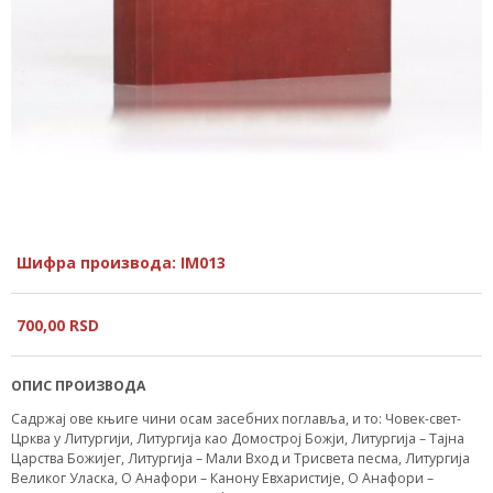
Шифра производа: IM013
700,
00
RSD
ОПИС ПРОИЗВОДА
Садржај ове књиге чини осам засебних поглавља, и то: Човек-свет-
Црква у Литургији, Литургија као Домострој Божји, Литургија – Тајна
Царства Божијег, Литургија – Мали Вход и Трисвета песма, Литургија
Великог Уласка, О Анафори – Канону Евхаристије, О Анафори –