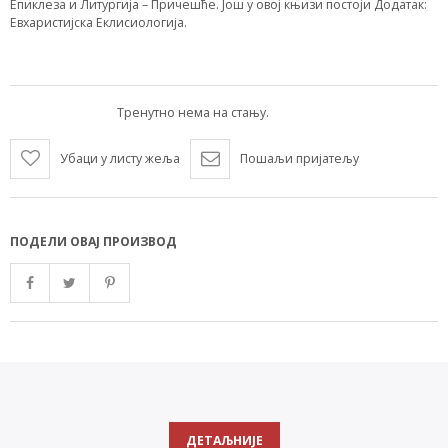
Епиклеза и Литургија – Причешће. Још у овој књизи постоји Додатак:
Евхаристијска Еклисиологија.
Тренутно нема на стању.
Убаци у листу жеља
Пошаљи пријатељу
ПОДЕЛИ ОВАЈ ПРОИЗВОД
ДЕТАЉНИЈЕ