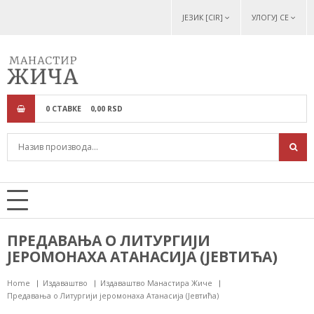
ЈЕЗИК [CIR]
УЛОГУЈ СЕ
0
СТАВКЕ
0,
00
RSD
ПРЕДАВАЊА О ЛИТУРГИЈИ
ЈЕРОМОНАХА АТАНАСИЈА (ЈЕВТИЋА)
Home
Издаваштво
Издаваштво Манастира Жиче
Предавања о Литургији јеромонаха Атанасија (Јевтића)