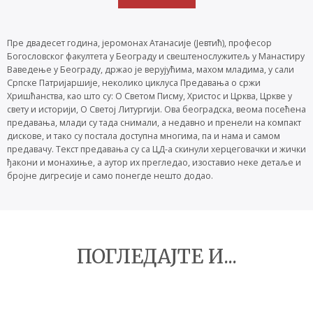
Пре двадесет година, јеромонах Атанасије (Јевтић), професор
Богословског факултета у Београду и свештенослужитељ у Манастиру
Ваведење у Београду, држао је верујућима, махом младима, у сали
Српске Патријаршије, неколико циклуса Предавања о сржи
Хришћанства, као што су: О Светом Писму, Христос и Црква, Цркве у
свету и историји, О Светој Литургији. Ова београдска, веома посећена
предавања, млади су тада снимали, а недавно и пренели на компакт
дискове, и тако су постала доступна многима, па и нама и самом
предавачу. Текст предавања су са ЦД-а скинули херцеговачки и жички
ђакони и монахиње, а аутор их прегледао, изоставио неке детаље и
бројне дигресије и само понегде нешто додао.
ПОГЛЕДАЈТЕ И...