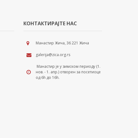
КОНТАКТИРАЈТЕ НАС
Манастир Жича, 36 221 Жича
galerija@zica.org.rs
Манастир је у зимском периоду (1.
нов. - 1. апр.) отворен за посетиоце
од 6h до 16h.