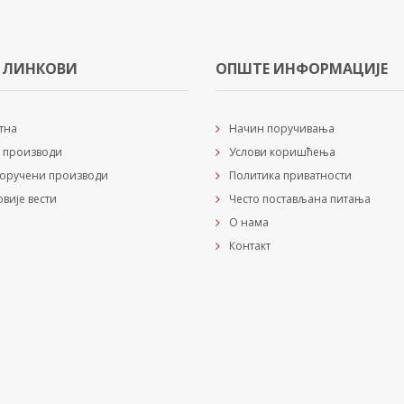
 ЛИНКОВИ
ОПШТЕ ИНФОРМАЦИЈЕ
тна
Начин поручивања
 производи
Услови коришћења
оручени производи
Политика приватности
овије вести
Често постављана питања
О нама
Контакт