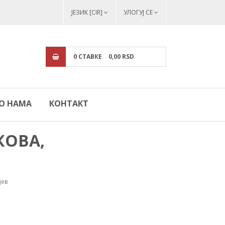
ЈЕЗИК [CIR]
УЛОГУЈ СЕ
0
СТАВКЕ
0,
00
RSD
О НАМА
КОНТАКТ
КОВА,
јев