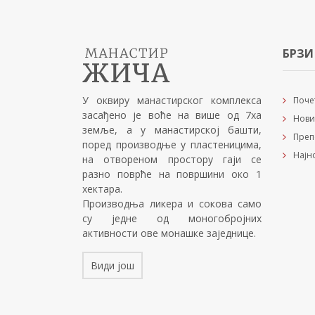
БРЗИ
У оквиру манастирског комплекса
Поче
засађено је воће на више од 7ха
Нови
земље, а у манастирској башти,
Преп
поред производње у пластеницима,
Најн
на отвореном простору гаји се
разно поврће на површини око 1
хектара.
Производња ликера и сокова само
су једне од моногобројних
активности ове монашке заједнице.
Види још