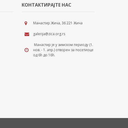
КОНТАКТИРАЈТЕ НАС
Манастир Жича, 36 221 Жича
galerija@zica.org.rs
Манастир је у зимском периоду (1.
нов. - 1. апр.) отворен за посетиоце
од 6h до 16h.