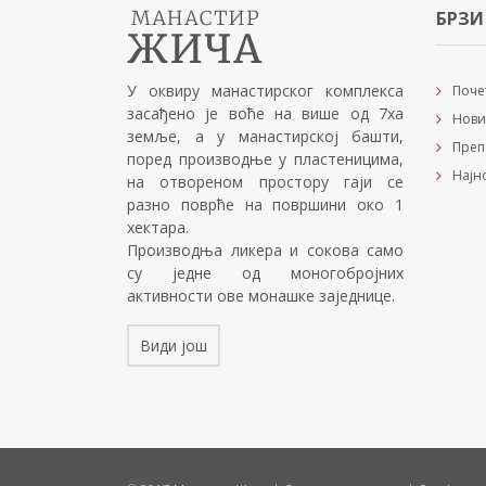
БРЗИ
У оквиру манастирског комплекса
Поче
засађено је воће на више од 7ха
Нови
земље, а у манастирској башти,
Преп
поред производње у пластеницима,
Најн
на отвореном простору гаји се
разно поврће на површини око 1
хектара.
Производња ликера и сокова само
су једне од моногобројних
активности ове монашке заједнице.
Види још