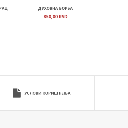
НАШИ ОДНО
РАЦ
ДУХОВНА БОРБА
НОВО И И
850,
00
RSD
12
УСЛОВИ КОРИШЋЕЊА