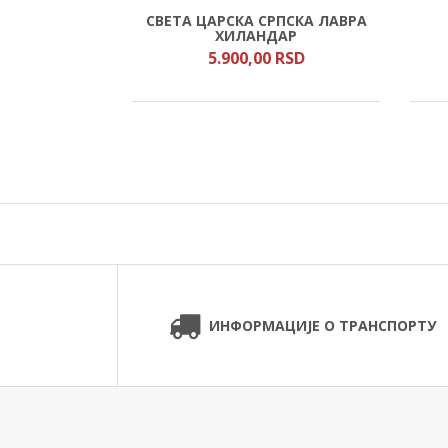
Е, ЉУБАВЉУ
СВЕТА ЦАРСКА СРПСКА ЛАВРА
М
ХИЛАНДАР
RSD
5.900,
00
RSD
ИНФОРМАЦИЈЕ О ТРАНСПОРТУ