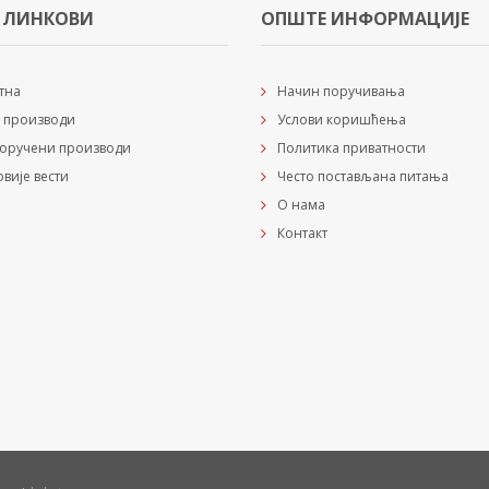
 ЛИНКОВИ
ОПШТЕ ИНФОРМАЦИЈЕ
тна
Начин поручивања
 производи
Услови коришћења
оручени производи
Политика приватности
овије вести
Често постављана питања
О нама
Контакт