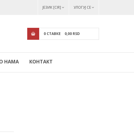
ЈЕЗИК [CIR]
УЛОГУЈ СЕ
0
СТАВКЕ
0,
00
RSD
О НАМА
КОНТАКТ