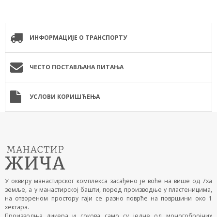
ИНФОРМАЦИЈЕ О ТРАНСПОРТУ
ЧЕСТО ПОСТАВЉАНА ПИТАЊА
УСЛОВИ КОРИШЋЕЊА
У оквиру манастирског комплекса засађено је воће на више од 7ха
земље, а у манастирској башти, поред производње у пластеницима,
на отвореном простору гаји се разно поврће на површини око 1
хектара.
Производња ликера и сокова само су једне од моногобројних