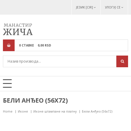
ЈЕЗИК [CIR]
УЛОГУЈ СЕ
0
СТАВКЕ
0,
00
RSD
БЕЛИ АНЂЕО (56Х72)
Home
Иконе
Иконе штампане на платну
Бели Анђео (56х72)