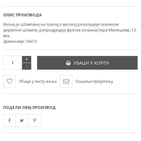
ОПИС ПРОИЗВОДА
Икона је штампана на платну у високој резолуцији техником
директне штампе, репродукција фреске из манастира Милешеве, 13.
век.
Димензије: 56х72
+
УБАЦИ У КОРПУ
-
Убаци у листу жеља
Пошаљи пријатељу
ПОДЕЛИ ОВАЈ ПРОИЗВОД