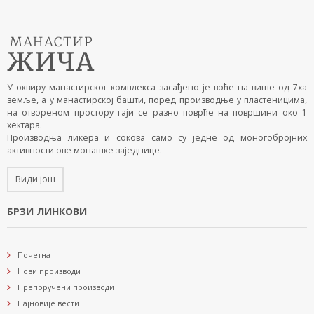
У оквиру манастирског комплекса засађено је воће на више од 7ха
земље, а у манастирској башти, поред производње у пластеницима,
на отвореном простору гаји се разно поврће на површини око 1
хектара.
Производња ликера и сокова само су једне од моногобројних
активности ове монашке заједнице.
Види још
БРЗИ ЛИНКОВИ
Почетна
Нови производи
Препоручени производи
Најновије вести