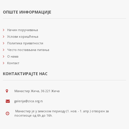
ОПШТЕ ИНФОРМАЦИЈЕ
Начин поручивања
Услови коришћења
Политика приватности
Често постављана питања
О нама
Контакт
КОНТАКТИРАЈТЕ НАС
Манастир Жича, 36 221 Жича
galerija@zica.org.rs
Манастир је у зимском периоду (1. нов. - 1. апр.) отворен за
посетиоце од 6h до 16h.