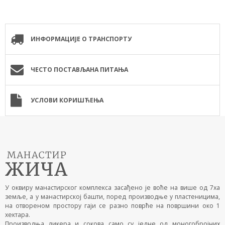
ИНФОРМАЦИЈЕ О ТРАНСПОРТУ
ЧЕСТО ПОСТАВЉАНА ПИТАЊА
УСЛОВИ КОРИШЋЕЊА
У оквиру манастирског комплекса засађено је воће на више од 7ха
земље, а у манастирској башти, поред производње у пластеницима,
на отвореном простору гаји се разно поврће на површини око 1
хектара.
Производња ликера и сокова само су једне од моногобројних