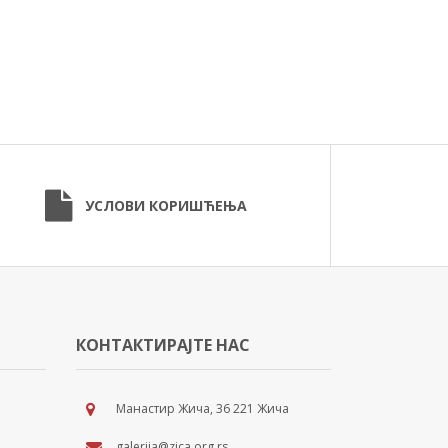
УСЛОВИ КОРИШЋЕЊА
КОНТАКТИРАЈТЕ НАС
Манастир Жича, 36 221 Жича
galerija@zica.org.rs