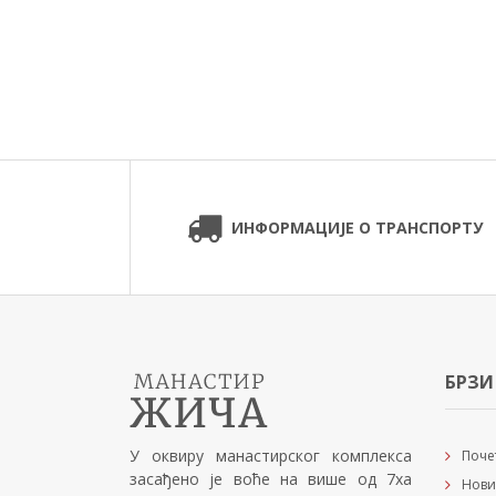
ИНФОРМАЦИЈЕ О ТРАНСПОРТУ
БРЗИ
У оквиру манастирског комплекса
Поче
засађено је воће на више од 7ха
Нови