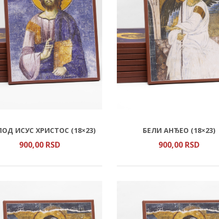
ПОД ИСУС ХРИСТОС (18×23)
БЕЛИ АНЂЕО (18×23)
900,
00
RSD
900,
00
RSD