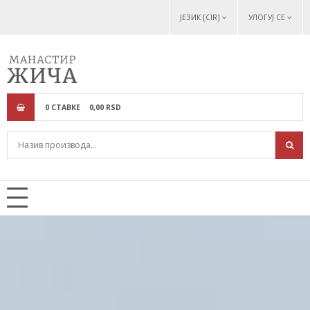
ЈЕЗИК [CIR]
УЛОГУЈ СЕ
0
СТАВКЕ
0,
00
RSD