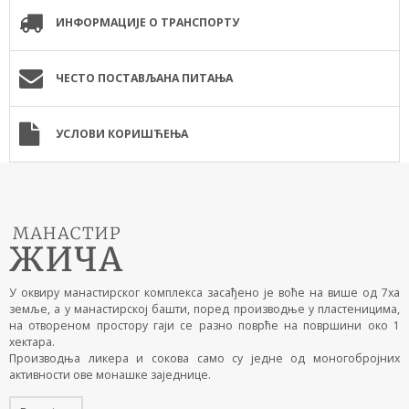
ИНФОРМАЦИЈЕ О ТРАНСПОРТУ
ЧЕСТО ПОСТАВЉАНА ПИТАЊА
УСЛОВИ КОРИШЋЕЊА
У оквиру манастирског комплекса засађено је воће на више од 7ха
земље, а у манастирској башти, поред производње у пластеницима,
на отвореном простору гаји се разно поврће на површини око 1
хектара.
Производња ликера и сокова само су једне од моногобројних
активности ове монашке заједнице.