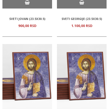
SVETI JOVAN (23.5Х30.5)
SVETI GEORGIJE (23.5Х30.5)
900,
00
RSD
1.100,
00
RSD