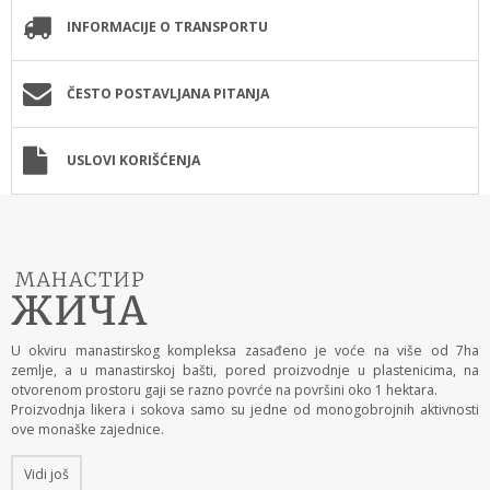
INFORMACIJE O TRANSPORTU
ČESTO POSTAVLJANA PITANJA
USLOVI KORIŠĆENJA
U okviru manastirskog kompleksa zasađeno je voće na više od 7ha
zemlje, a u manastirskoj bašti, pored proizvodnje u plastenicima, na
otvorenom prostoru gaji se razno povrće na površini oko 1 hektara.
Proizvodnja likera i sokova samo su jedne od monogobrojnih aktivnosti
ove monaške zajednice.
Vidi još