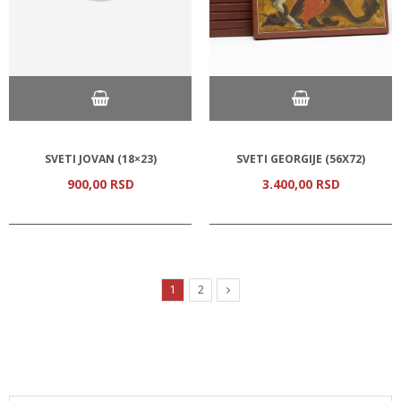
SVETI JOVAN (18×23)
SVETI GEORGIJE (56Х72)
900,
00
RSD
3.400,
00
RSD
1
2