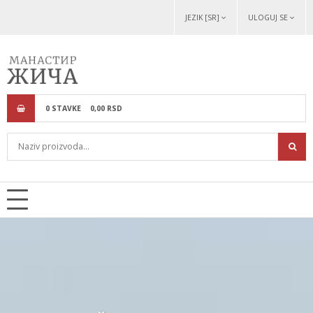
JEZIK [SR]
ULOGUJ SE
0
STAVKE
0,
00
RSD