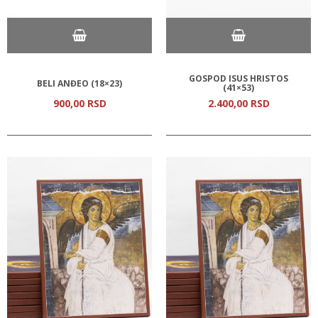
GOSPOD ISUS HRISTOS
BELI ANĐEO (18×23)
(41×53)
900,
00
RSD
2.400,
00
RSD