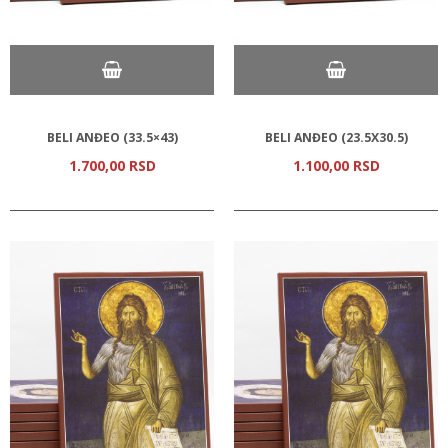
BELI ANĐEO (33.5×43)
BELI ANĐEO (23.5Х30.5)
1.700,
00
RSD
1.100,
00
RSD