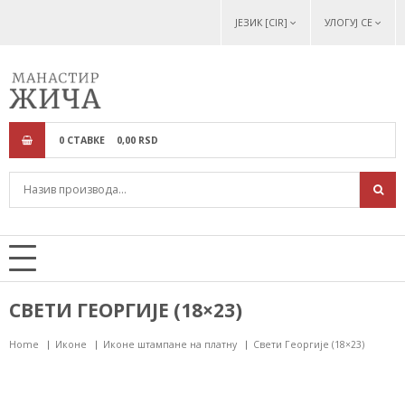
ЈЕЗИК [CIR]
УЛОГУЈ СЕ
0
СТАВКЕ
0,
00
RSD
СВЕТИ ГЕОРГИЈЕ (18×23)
Home
Иконе
Иконе штампане на платну
Свети Георгије (18×23)