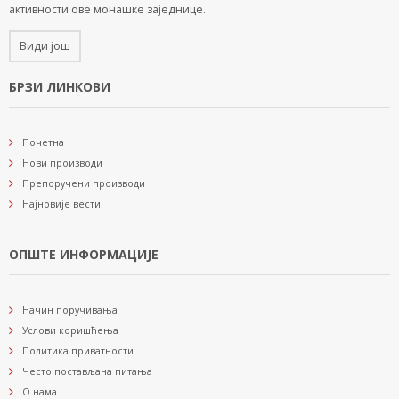
активности ове монашке заједнице.
Види још
БРЗИ ЛИНКОВИ
Почетна
Нови производи
Препоручени производи
Најновије вести
ОПШТЕ ИНФОРМАЦИЈЕ
Начин поручивања
Услови коришћења
Политика приватности
Често постављана питања
О нама