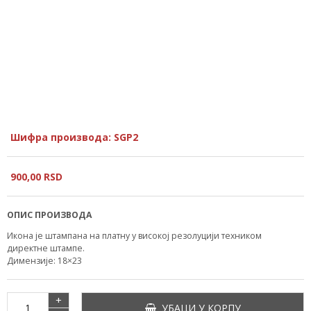
Шифра производа: SGP2
900,
00
RSD
ОПИС ПРОИЗВОДА
Икона је штампана на платну у високој резолуцији техником
директне штампе.
Димензије: 18×23
+
УБАЦИ У КОРПУ