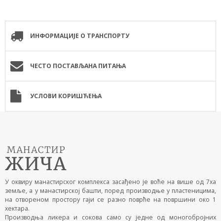
ИНФОРМАЦИЈЕ О ТРАНСПОРТУ
ЧЕСТО ПОСТАВЉАНА ПИТАЊА
УСЛОВИ КОРИШЋЕЊА
У оквиру манастирског комплекса засађено је воће на више од 7ха
земље, а у манастирској башти, поред производње у пластеницима,
на отвореном простору гаји се разно поврће на површини око 1
хектара.
Производња ликера и сокова само су једне од моногобројних