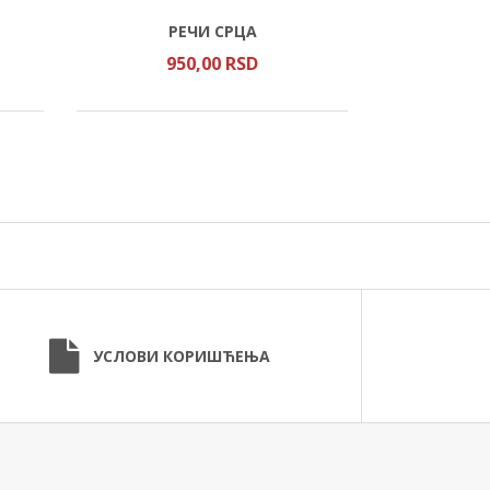
ТУМАЧЕЊ
РЕЧИ СРЦА
МОЛИТВЕ
ЈЕФР
950,
00
RSD
30
УСЛОВИ КОРИШЋЕЊА