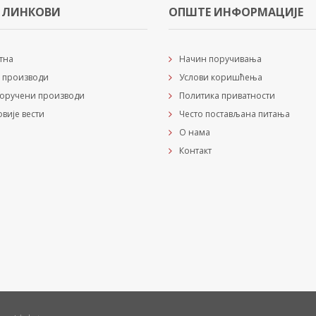
 ЛИНКОВИ
ОПШТЕ ИНФОРМАЦИЈЕ
тна
Начин поручивања
 производи
Услови коришћења
оручени производи
Политика приватности
овије вести
Често постављана питања
О нама
Контакт