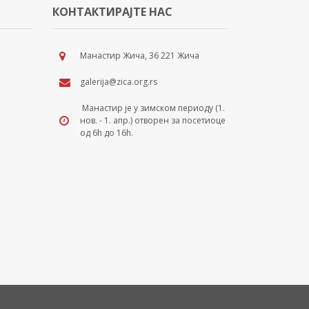
КОНТАКТИРАЈТЕ НАС
Манастир Жича, 36 221 Жича
galerija@zica.org.rs
Манастир је у зимском периоду (1.
нов. - 1. апр.) отворен за посетиоце
од 6h до 16h.