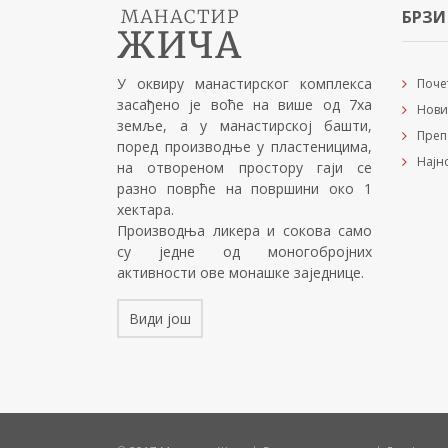
БРЗИ
У оквиру манастирског комплекса
Поче
засађено је воће на више од 7ха
Нови
земље, а у манастирској башти,
Преп
поред производње у пластеницима,
Најн
на отвореном простору гаји се
разно поврће на површини око 1
хектара.
Производња ликера и сокова само
су једне од моногобројних
активности ове монашке заједнице.
Види још