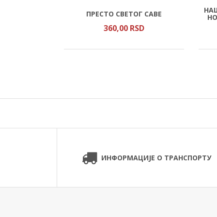
Е СВЕТОГ
НА
ПРЕСТО СВЕТОГ САВЕ
СОКАЛИВИТА
НО
SD
360,
00
RSD
ИНФОРМАЦИЈЕ О ТРАНСПОРТУ