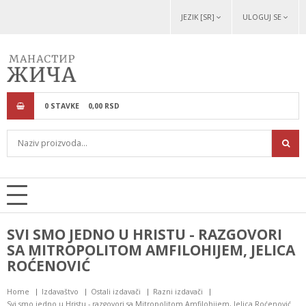
JEZIK [SR]
ULOGUJ SE
0
STAVKE
0,
00
RSD
SVI SMO JEDNO U HRISTU - RAZGOVORI
SA MITROPOLITOM AMFILOHIJEM, JELICA
ROĆENOVIĆ
Home
Izdavaštvo
Ostali izdavači
Razni izdavači
Svi smo jedno u Hristu - razgovori sa Mitropolitom Amfilohijem, Jelica Roćenović