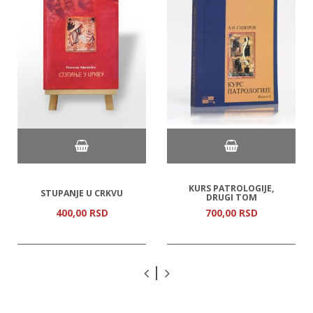
KURS PATROLOGIJE,
STUPANJE U CRKVU
DRUGI TOM
400,
00
RSD
700,
00
RSD