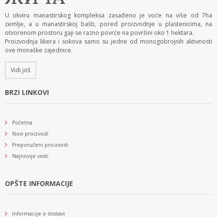
U okviru manastirskog kompleksa zasađeno je voće na više od 7ha
zemlje, a u manastirskoj bašti, pored proizvodnje u plastenicima, na
otvorenom prostoru gaji se razno povrće na površini oko 1 hektara.
Proizvodnja likera i sokova samo su jedne od monogobrojnih aktivnosti
ove monaške zajednice.
Vidi još
BRZI LINKOVI
Početna
Novi proizvodi
Preporučeni proizvodi
Najnovije vesti
OPŠTE INFORMACIJE
Informacije o dostavi