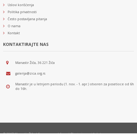
Uslovi korišćenja
Politika privatnosti
Često postavljana pitanja
O nama
Kontakt
KONTAKTIRAJTE NAS
Manastir Žiča, 36 221 Žiča
galerija@zica.org.rs
Manastir je u letnjem periodu (1. nov. - 1. apr.) otvoren za posetioce od 6h
do 16h.
© 2017 Manastir Žiča | Sva prava zadržana | Dizajn i razvoj *nbgteam