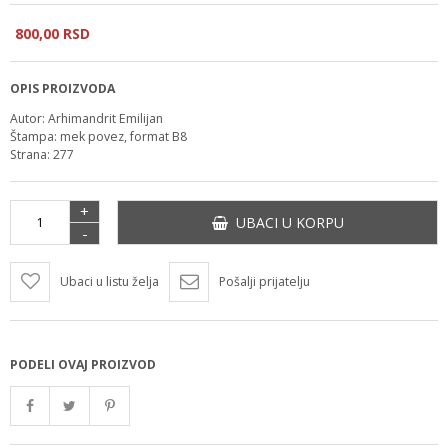
800,
00
RSD
OPIS PROIZVODA
Autor: Arhimandrit Emilijan
Štampa: mek povez, format B8
Strana: 277
+
UBACI U KORPU
-
Ubaci u listu želja
Pošalji prijatelju
PODELI OVAJ PROIZVOD