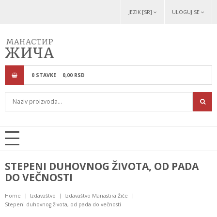
JEZIK [SR]
ULOGUJ SE
0
STAVKE
0,
00
RSD
STEPENI DUHOVNOG ŽIVOTA, OD PADA
DO VEČNOSTI
Home
Izdavaštvo
Izdavaštvo Manastira Žiče
Stepeni duhovnog života, od pada do večnosti