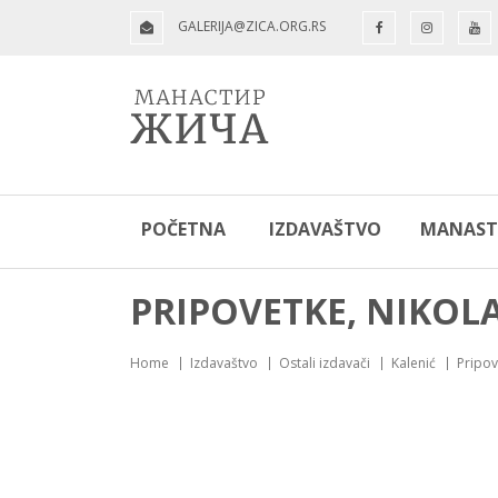
GALERIJA@ZICA.ORG.RS
POČETNA
IZDAVAŠTVO
MANASTI
PRIPOVETKE, NIKOL
Home
Izdavaštvo
Ostali izdavači
Kalenić
Pripov