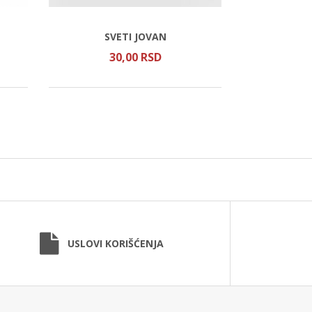
SVETI AT
SVETI JOVAN
ŽIT
30,
00
RSD
75
USLOVI KORIŠĆENJA