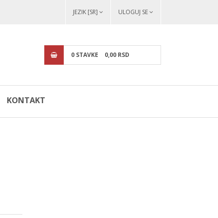
JEZIK [SR]
ULOGUJ SE
0
STAVKE
0,
00
RSD
KONTAKT