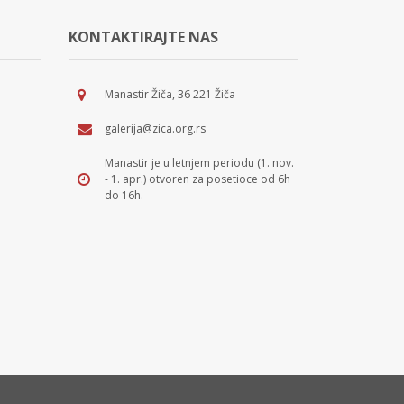
KONTAKTIRAJTE NAS
Manastir Žiča, 36 221 Žiča
galerija@zica.org.rs
Manastir je u letnjem periodu (1. nov.
- 1. apr.) otvoren za posetioce od 6h
do 16h.