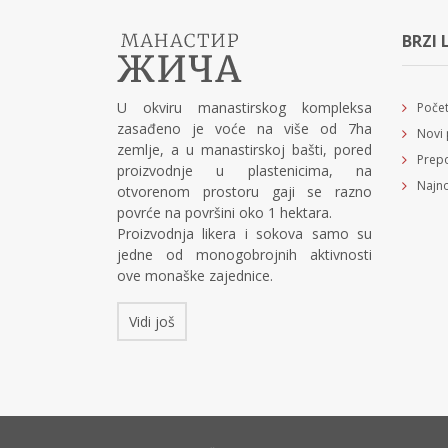
BRZI 
U okviru manastirskog kompleksa
Poče
zasađeno je voće na više od 7ha
Novi 
zemlje, a u manastirskoj bašti, pored
Prepo
proizvodnje u plastenicima, na
Najno
otvorenom prostoru gaji se razno
povrće na površini oko 1 hektara.
Proizvodnja likera i sokova samo su
jedne od monogobrojnih aktivnosti
ove monaške zajednice.
Vidi još