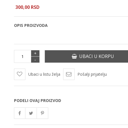
300,
00
RSD
OPIS PROIZVODA
+
UBACI U KORPU
-
Ubaci u listu želja
Pošalji prijatelju
PODELI OVAJ PROIZVOD