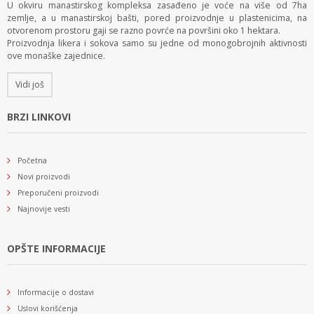
U okviru manastirskog kompleksa zasađeno je voće na više od 7ha
zemlje, a u manastirskoj bašti, pored proizvodnje u plastenicima, na
otvorenom prostoru gaji se razno povrće na površini oko 1 hektara.
Proizvodnja likera i sokova samo su jedne od monogobrojnih aktivnosti
ove monaške zajednice.
Vidi još
BRZI LINKOVI
Početna
Novi proizvodi
Preporučeni proizvodi
Najnovije vesti
OPŠTE INFORMACIJE
Informacije o dostavi
Uslovi korišćenja