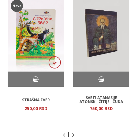
Novo
SVETI ATANASIJE
STRAŠNA ZVER
ATONSKI, ŽITIJE I ČUDA
250,
00
RSD
750,
00
RSD