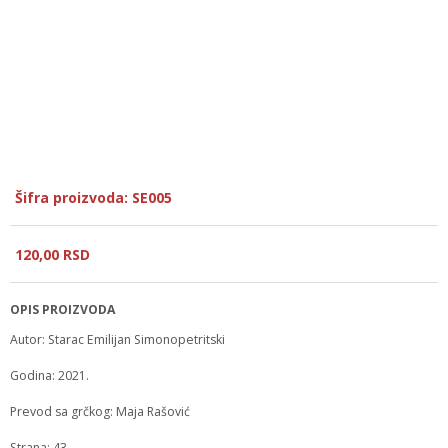
Šifra proizvoda: SE005
120,
00
RSD
OPIS PROIZVODA
Autor: Starac Emilijan Simonopetritski
Godina: 2021.
Prevod sa grčkog: Maja Rašović
Strana: 43