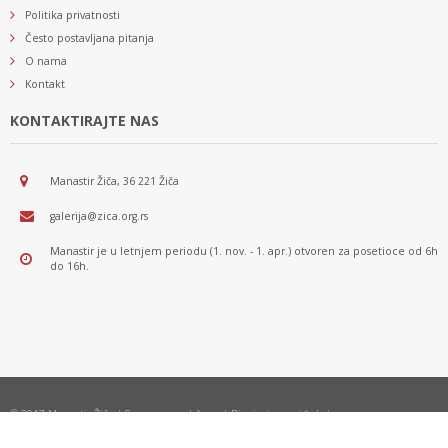
Politika privatnosti
Često postavljana pitanja
O nama
Kontakt
KONTAKTIRAJTE NAS
Manastir Žiča, 36 221 Žiča
galerija@zica.org.rs
Manastir je u letnjem periodu (1. nov. - 1. apr.) otvoren za posetioce od 6h
do 16h.
© 2017 Manastir Žiča | Sva prava zadržana | Dizajn i razvoj *nbgteam