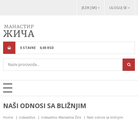
JEZIK [SR]
ULOGUJ SE
0
STAVKE
0,
00
RSD
NAŠI ODNOSI SA BLIŽNJIM
Home
Izdavaštvo
Izdavaštvo Manastira Žiče
Naši odnosi sa bližnjim