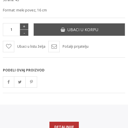
Format: meki povez, 16 cm
+
UBACI U KORPU
-
Ubaci u listu želja
Pošalji prijatelju
PODELI OVAJ PROIZVOD
DETALJNIJE