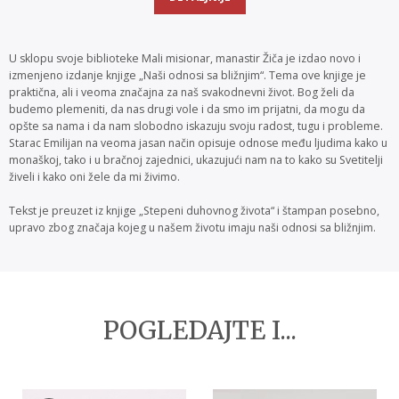
U sklopu svoje biblioteke Mali misionar, manastir Žiča je izdao novo i
izmenjeno izdanje knjige „Naši odnosi sa bližnjim“. Tema ove knjige je
praktična, ali i veoma značajna za naš svakodnevni život. Bog želi da
budemo plemeniti, da nas drugi vole i da smo im prijatni, da mogu da
opšte sa nama i da nam slobodno iskazuju svoju radost, tugu i probleme.
Starac Emilijan na veoma jasan način opisuje odnose među ljudima kako u
monaškoj, tako i u bračnoj zajednici, ukazujući nam na to kako su Svetitelji
živeli i kako oni žele da mi živimo.
Tekst je preuzet iz knjige „Stepeni duhovnog života“ i štampan posebno,
upravo zbog značaja kojeg u našem životu imaju naši odnosi sa bližnjim.
POGLEDAJTE I...