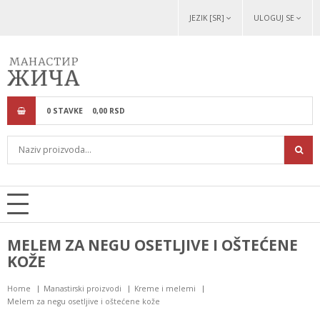
JEZIK [SR]
ULOGUJ SE
0
STAVKE
0,
00
RSD
MELEM ZA NEGU OSETLJIVE I OŠTEĆENE
KOŽE
Home
Manastirski proizvodi
Kreme i melemi
Melem za negu osetljive i oštećene kože