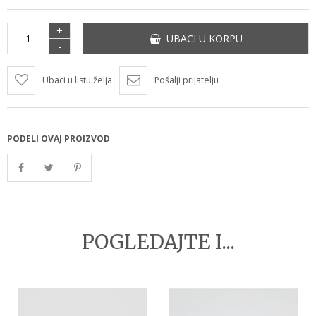
+
UBACI U KORPU
-
Ubaci u listu želja
Pošalji prijatelju
PODELI OVAJ PROIZVOD
POGLEDAJTE I...