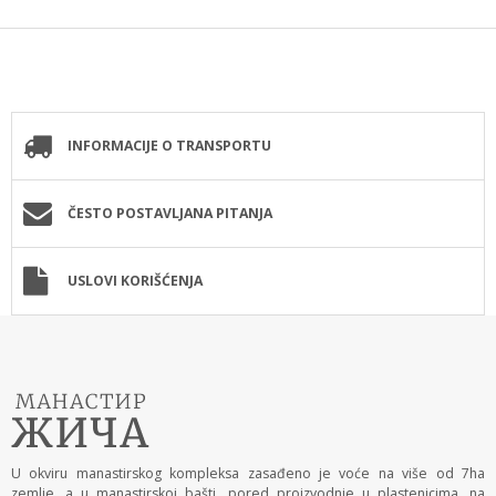
INFORMACIJE O TRANSPORTU
ČESTO POSTAVLJANA PITANJA
USLOVI KORIŠĆENJA
U okviru manastirskog kompleksa zasađeno je voće na više od 7ha
zemlje, a u manastirskoj bašti, pored proizvodnje u plastenicima, na