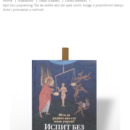
Home
Izdavaštvo
Ostali izdavači
Obraz svetački
Ispit bez popravnog: Šta da radite ako ste ipak umrli, knjiga o posmrtnom stanju
duše i putovanje u večnost