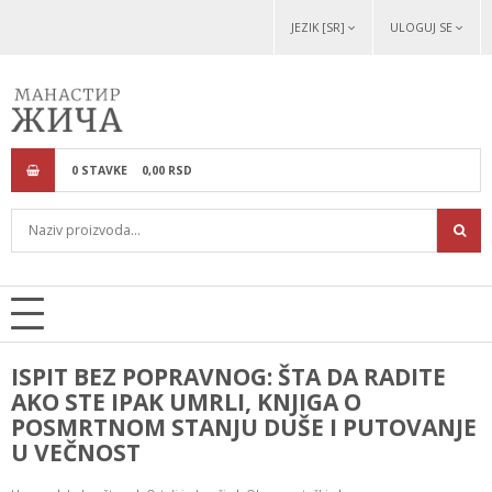
JEZIK [SR]
ULOGUJ SE
0
STAVKE
0,
00
RSD
ISPIT BEZ POPRAVNOG: ŠTA DA RADITE
AKO STE IPAK UMRLI, KNJIGA O
POSMRTNOM STANJU DUŠE I PUTOVANJE
U VEČNOST