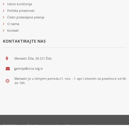
Uslovi korišćenja
Politika privatnosti
Često postavljana pitanja
O nama
Kontakt
KONTAKTIRAJTE NAS
Manastir Žiča, 36 221 Žiča
galerija@zica.org.rs
Manastir je u letnjem periodu (1. nov. - 1. apr.) otvoren za posetioce od 6h
do 16h.
© 2017 Manastir Žiča | Sva prava zadržana | Dizajn i razvoj *nbgteam