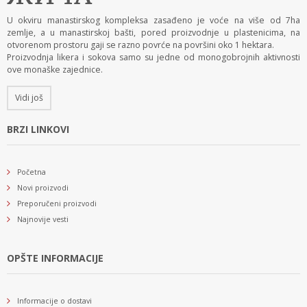
U okviru manastirskog kompleksa zasađeno je voće na više od 7ha
zemlje, a u manastirskoj bašti, pored proizvodnje u plastenicima, na
otvorenom prostoru gaji se razno povrće na površini oko 1 hektara.
Proizvodnja likera i sokova samo su jedne od monogobrojnih aktivnosti
ove monaške zajednice.
Vidi još
BRZI LINKOVI
Početna
Novi proizvodi
Preporučeni proizvodi
Najnovije vesti
OPŠTE INFORMACIJE
Informacije o dostavi