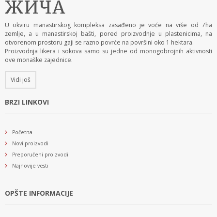
U okviru manastirskog kompleksa zasađeno je voće na više od 7ha
zemlje, a u manastirskoj bašti, pored proizvodnje u plastenicima, na
otvorenom prostoru gaji se razno povrće na površini oko 1 hektara.
Proizvodnja likera i sokova samo su jedne od monogobrojnih aktivnosti
ove monaške zajednice.
Vidi još
BRZI LINKOVI
Početna
Novi proizvodi
Preporučeni proizvodi
Najnovije vesti
OPŠTE INFORMACIJE