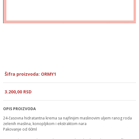
Šifra proizvoda: ORMY1
3.200,
00
RSD
OPIS PROIZVODA
24-časovna hidratantna krema sa najfinijim maslinovim uljem ranog roda
zelenih maslina, konopljikom i ekstraktom nara
Pakovanje od 60ml