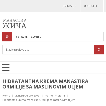
JEZIK [SR]
ULOGUJ SE
0
STAVKE
0,
00
RSD
HIDRATANTNA KREMA MANASTIRA
ORMILIJE SA MASLINOVIM ULJEM
Home
Manastirski proizvodi
Kreme i melemi
Hidratantna krema manastira Ormilije sa maslinovim uljem