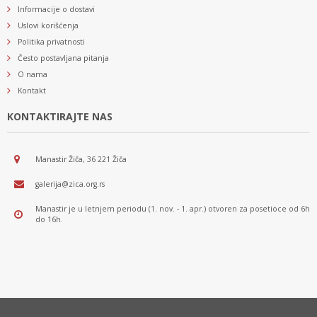
Informacije o dostavi
Uslovi korišćenja
Politika privatnosti
Često postavljana pitanja
O nama
Kontakt
KONTAKTIRAJTE NAS
Manastir Žiča, 36 221 Žiča
galerija@zica.org.rs
Manastir je u letnjem periodu (1. nov. - 1. apr.) otvoren za posetioce od 6h
do 16h.