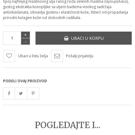
Spoj najfinijeg maslinovog ulja ranog roda zelenih maslina (αγουρέλαιο),
gustog ekstrakta konopljike sa uljem badema visokog sadržaja
antioksidanata, obnavlja gustinu i elastičnost kože, štiteći od propadanja
prirodni kolagen kože od slobodnih radikala.
+
UBACI U KORPU
-
Ubaci u listu želja
Pošalji prijatelju
PODELI OVAJ PROIZVOD
POGLEDAJTE I...