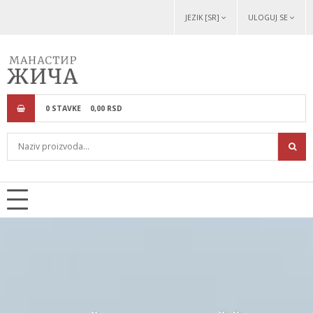
JEZIK [SR]
ULOGUJ SE
0
STAVKE
0,
00
RSD