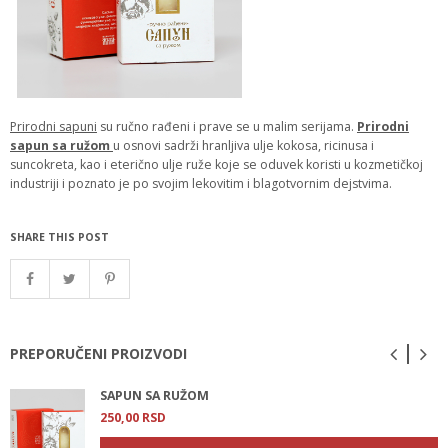
Prirodni sapuni
su ručno rađeni i prave se u malim serijama.
Prirodni
sapun sa ružom
u osnovi sadrži hranljiva ulje kokosa, ricinusa i
suncokreta, kao i eterično ulje ruže koje se oduvek koristi u kozmetičkoj
industriji i poznato je po svojim lekovitim i blagotvornim dejstvima.
SHARE THIS POST
PREPORUČENI PROIZVODI
SAPUN SA RUŽOM
250,
00
RSD