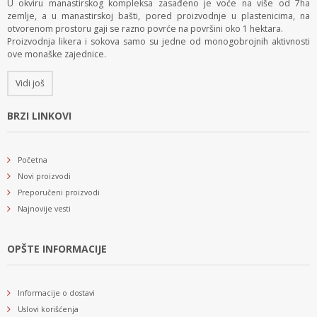
U okviru manastirskog kompleksa zasađeno je voće na više od 7ha
zemlje, a u manastirskoj bašti, pored proizvodnje u plastenicima, na
otvorenom prostoru gaji se razno povrće na površini oko 1 hektara.
Proizvodnja likera i sokova samo su jedne od monogobrojnih aktivnosti
ove monaške zajednice.
Vidi još
BRZI LINKOVI
Početna
Novi proizvodi
Preporučeni proizvodi
Najnovije vesti
OPŠTE INFORMACIJE
Informacije o dostavi
Uslovi korišćenja