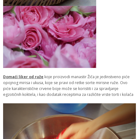
Domaći liker od ruže
koje proizvodi manastir Žiča je jedinstveno piće
opojnog mirisa i ukusa, koje se pravi od retke sorte mirisne ruže. Ovo
piće karakteristične crvene boje može se koristiti i za spravljanje
egzotičnih koktela, i kao dodatak receptima za različite vrste torti i kolača