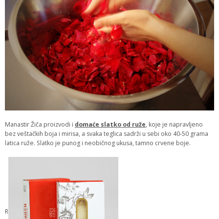
Manastir Žiča proizvodi i
domaće slatko od ruže
, koje je napravljeno
bez veštačkih boja i mirisa, a svaka teglica sadrži u sebi oko 40-50 grama
latica ruže. Slatko je punog i neobičnog ukusa, tamno crvene boje.
R