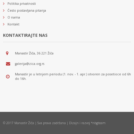
Politika privatnosti
Često postavljana pitanja
O nama
Kontakt
KONTAKTIRAJTE NAS
Manastir Žiča, 36 221 Žiča
galerija@zica.org.rs
Manastir je u letnjem periodu (1. nov. - 1. apr.) otvoren za posetioce od 6h
do 16h.
© 2017 Manastir Žiča | Sva prava zadržana | Dizajn i razvoj *nbgteam