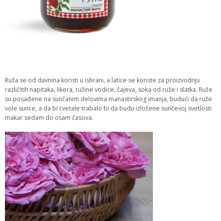
Ruža se od davnina koristi u ishrani, a latice se koriste za proizvodnju
različitih napitaka, likera, ružine vodice, čajeva, soka od ruže i slatka. Ruže
su posađene na sunčanim delovima manastirskog imanja, budući da ruže
vole sunce, a da bi cvetale trabalo bi da budu izložene sunčevoj svetlosti
makar sedam do osam časova.