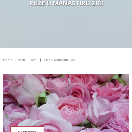
RUŽE U MANASTIRU ŽIČI
Home
Vesti
Vesti
Ruže u Manastiru Žiči