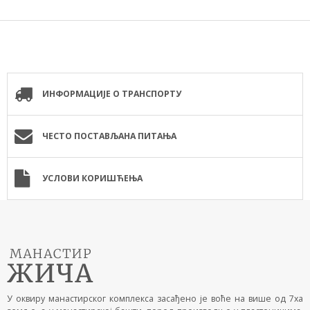
ИНФОРМАЦИЈЕ О ТРАНСПОРТУ
ЧЕСТО ПОСТАВЉАНА ПИТАЊА
УСЛОВИ КОРИШЋЕЊА
У оквиру манастирског комплекса засађено је воће на више од 7ха