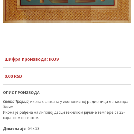
Шифра производа: IKO9
0,
00
RSD
ОПИС ПРОИЗВОДА
Света Тројица
, икона осликана у иконописној радионици манастира
Жиче.
Икона је рађена на липовој дасци техником јајчане темпере са 23-
каратном позлатом.
Димензије
: 64 x 53