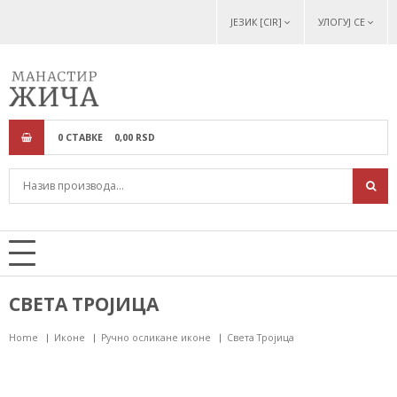
ЈЕЗИК [CIR]
УЛОГУЈ СЕ
0
СТАВКЕ
0,
00
RSD
СВЕТА ТРОЈИЦА
Home
Иконе
Ручно осликане иконе
Света Тројица