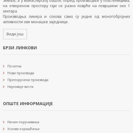
земље, а у манастирској башти, поред производње у пластеницима,
на отвореном простору гаји се разно поврће на површини око 1
хектара.
Производња ликера и сокова само су једне од моногобројних
активности ове монашке заједнице.
Види још
БРЗИ ЛИНКОВИ
Почетна
Нови производи
Препоручени производи
Најновије вести
ОПШТЕ ИНФОРМАЦИЈЕ
Начин поручивања
Услови коришћења