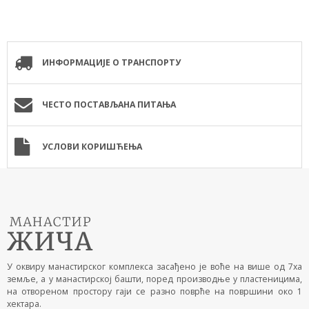
ИНФОРМАЦИЈЕ О ТРАНСПОРТУ
ЧЕСТО ПОСТАВЉАНА ПИТАЊА
УСЛОВИ КОРИШЋЕЊА
У оквиру манастирског комплекса засађено је воће на више од 7ха
земље, а у манастирској башти, поред производње у пластеницима,
на отвореном простору гаји се разно поврће на површини око 1
хектара.