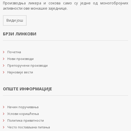
Производња ликера и сокова само су једне од моногобројних
активности ове монашке заједнице.
Види још
БРЗИ ЛИНКОВИ
Почетна
Нови производи
Препоручени производи
Најновије вести
ОПШТЕ ИНФОРМАЦИЈЕ
Начин поручивања
Услови коришћења
Политика приватности
Често постављана питања