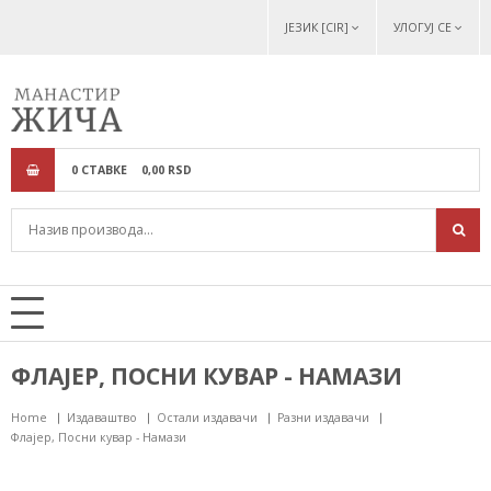
ЈЕЗИК [CIR]
УЛОГУЈ СЕ
0
СТАВКЕ
0,
00
RSD
ФЛАЈЕР, ПОСНИ КУВАР - НАМАЗИ
Home
Издаваштво
Остали издавачи
Разни издавачи
Флајер, Посни кувар - Намази