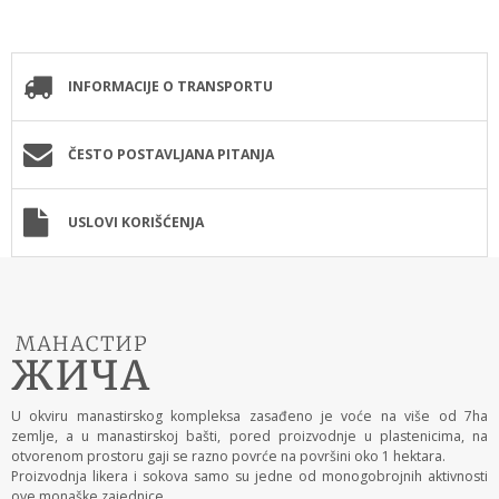
INFORMACIJE O TRANSPORTU
ČESTO POSTAVLJANA PITANJA
USLOVI KORIŠĆENJA
U okviru manastirskog kompleksa zasađeno je voće na više od 7ha
zemlje, a u manastirskoj bašti, pored proizvodnje u plastenicima, na
otvorenom prostoru gaji se razno povrće na površini oko 1 hektara.
Proizvodnja likera i sokova samo su jedne od monogobrojnih aktivnosti
ove monaške zajednice.