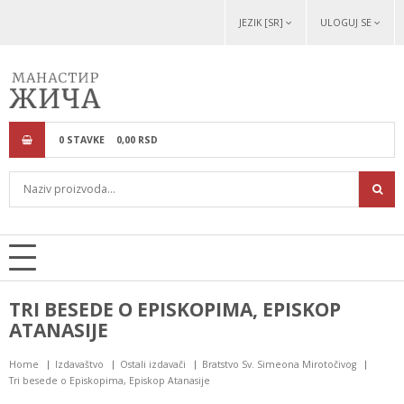
JEZIK [SR]
ULOGUJ SE
0
STAVKE
0,
00
RSD
TRI BESEDE O EPISKOPIMA, EPISKOP
ATANASIJE
Home
Izdavaštvo
Ostali izdavači
Bratstvo Sv. Simeona Mirotočivog
Tri besede o Episkopima, Episkop Atanasije