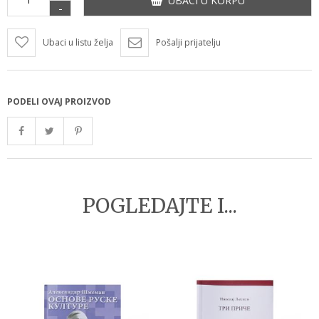
UBACI U KORPU
-
Ubaci u listu želja
Pošalji prijatelju
PODELI OVAJ PROIZVOD
POGLEDAJTE I...