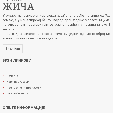
У оквиру манастирског комплекса засађено је воће на више од 7ха
земље, а у манастирској башти, поред производње у пластеницима,
на отвореном простору гаји се разно поврће на површини око 1
хектара.
Производња ликера и сокова само су једне од моногобројних
активности ове монашке заједнице.
Види још
БРЗИ ЛИНКОВИ
Почетна
Нови производи
Препоручени производи
Најновије вести
ОПШТЕ ИНФОРМАЦИЈЕ