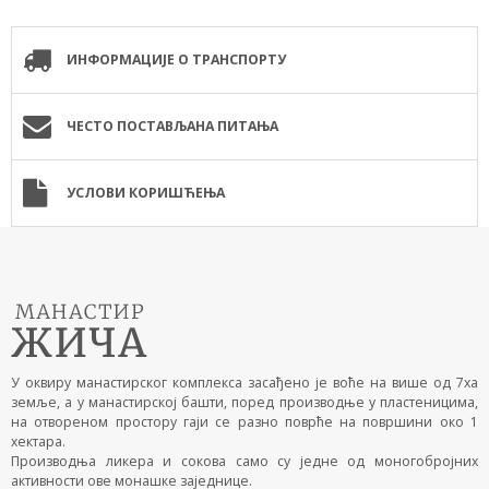
ИНФОРМАЦИЈЕ О ТРАНСПОРТУ
ЧЕСТО ПОСТАВЉАНА ПИТАЊА
УСЛОВИ КОРИШЋЕЊА
У оквиру манастирског комплекса засађено је воће на више од 7ха
земље, а у манастирској башти, поред производње у пластеницима,
на отвореном простору гаји се разно поврће на површини око 1
хектара.
Производња ликера и сокова само су једне од моногобројних
активности ове монашке заједнице.