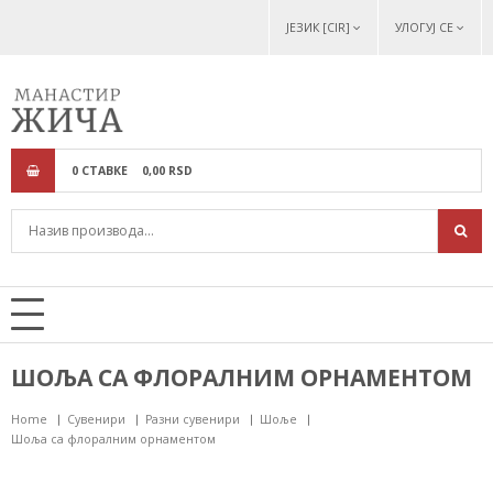
ЈЕЗИК [CIR]
УЛОГУЈ СЕ
0
СТАВКЕ
0,
00
RSD
ШОЉА СА ФЛОРАЛНИМ ОРНАМЕНТОМ
Home
Сувенири
Разни сувенири
Шоље
Шоља са флоралним орнаментом