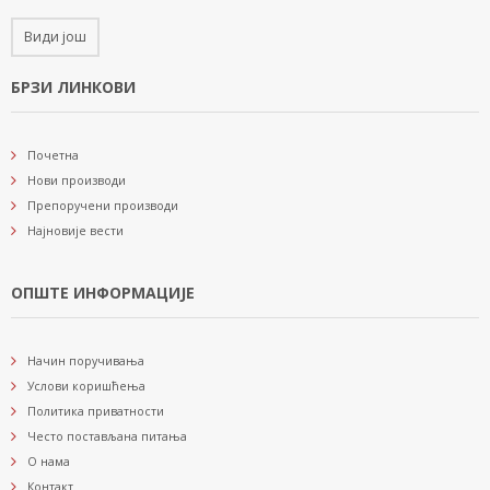
Види још
БРЗИ ЛИНКОВИ
Почетна
Нови производи
Препоручени производи
Најновије вести
ОПШТЕ ИНФОРМАЦИЈЕ
Начин поручивања
Услови коришћења
Политика приватности
Често постављана питања
О нама
Контакт