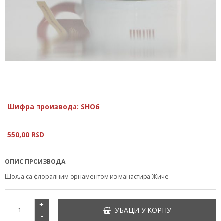
Шифра производа: SHO6
550,
00
RSD
ОПИС ПРОИЗВОДА
Шоља са флоралним орнаментом из манастира Жиче
+
УБАЦИ У КОРПУ
-