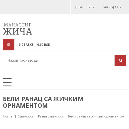
ЈЕЗИК [CIR]
УЛОГУЈ СЕ
0
СТАВКЕ
0,
00
RSD
БЕЛИ РАНАЦ СА ЖИЧКИМ
ОРНАМЕНТОМ
Home
Сувенири
Разни сувенири
Бели ранац са жичким орнаментом