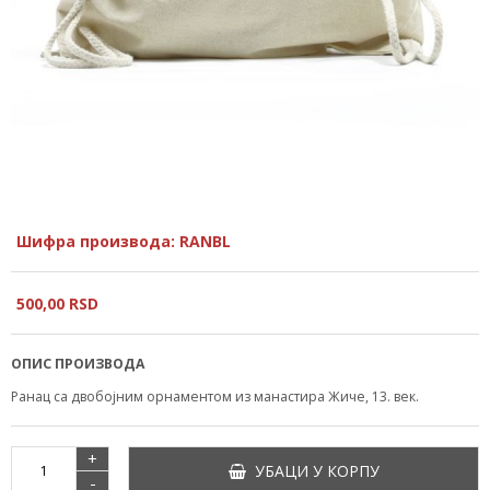
Шифра производа: RANBL
500,
00
RSD
ОПИС ПРОИЗВОДА
Ранац са двобојним орнаментом из манастира Жиче, 13. век.
+
УБАЦИ У КОРПУ
-