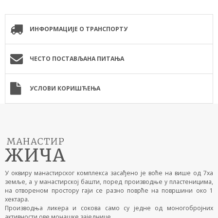
ИНФОРМАЦИЈЕ О ТРАНСПОРТУ
ЧЕСТО ПОСТАВЉАНА ПИТАЊА
УСЛОВИ КОРИШЋЕЊА
У оквиру манастирског комплекса засађено је воће на више од 7ха
земље, а у манастирској башти, поред производње у пластеницима,
на отвореном простору гаји се разно поврће на површини око 1
хектара.
Производња ликера и сокова само су једне од моногобројних
активности ове монашке заједнице.