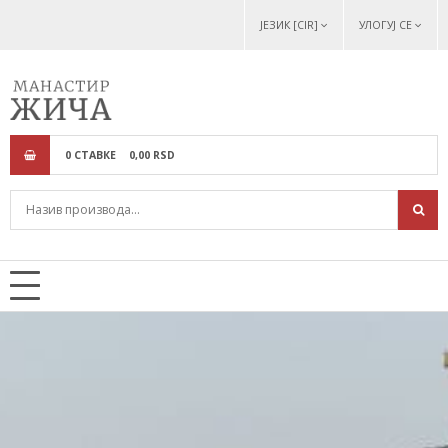
ЈЕЗИК [CIR]
УЛОГУЈ СЕ
0
СТАВКЕ
0,
00
RSD