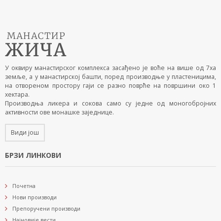
У оквиру манастирског комплекса засађено је воће на више од 7ха
земље, а у манастирској башти, поред производње у пластеницима,
на отвореном простору гаји се разно поврће на површини око 1
хектара.
Производња ликера и сокова само су једне од моногобројних
активности ове монашке заједнице.
Види још
БРЗИ ЛИНКОВИ
Почетна
Нови производи
Препоручени производи
Најновије вести