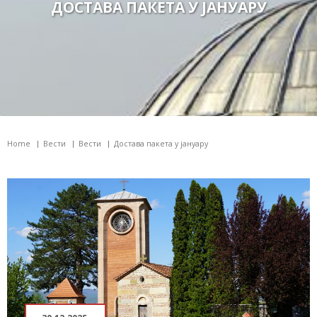
ДОСТАВА ПАКЕТА У ЈАНУАРУ
Home
Вести
Вести
Достава пакета у јануару