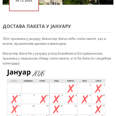
30.12.2025.
ДОСТАВА ПАКЕТА У ЈАНУАРУ
Због празника у јануару, Манастир Жича неће слати пакете, као и
иначе, празничним данима и викендом.
Манастир Жича ће у јануару услед божићних и богојављенских
празника у смањеном обиму слати пакете, и то ће бити по следећем
календару: