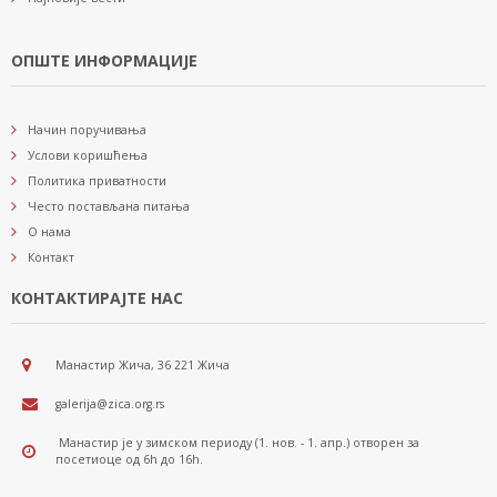
ОПШТЕ ИНФОРМАЦИЈЕ
Начин поручивања
Услови коришћења
Политика приватности
Често постављана питања
О нама
Контакт
КОНТАКТИРАЈТЕ НАС
Манастир Жича, 36 221 Жича
galerija@zica.org.rs
Манастир је у зимском периоду (1. нов. - 1. апр.) отворен за
посетиоце од 6h до 16h.