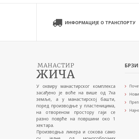
ИНФОРМАЦИЈЕ О ТРАНСПОРТУ
БРЗИ
У оквиру манастирског комплекса
Поче
засађено је воће на више од 7ха
Нови
земље, а у манастирској башти,
Преп
поред производње у пластеницима,
Најн
на отвореном простору гаји се
разно поврће на површини око 1
хектара.
Производња ликера и сокова само
су једне од моногобројних