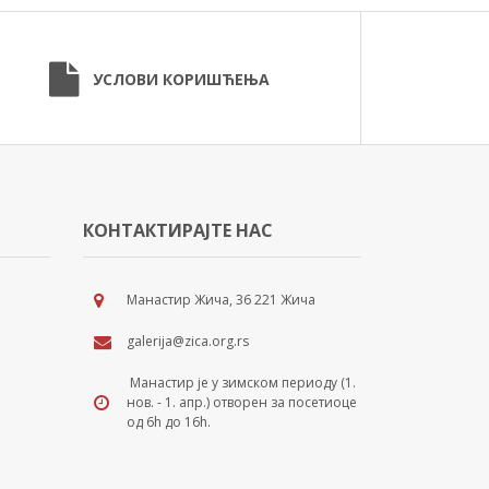
УСЛОВИ КОРИШЋЕЊА
КОНТАКТИРАЈТЕ НАС
Манастир Жича, 36 221 Жича
galerija@zica.org.rs
Манастир је у зимском периоду (1.
нов. - 1. апр.) отворен за посетиоце
од 6h до 16h.