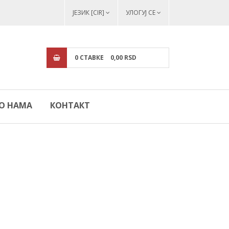
ЈЕЗИК [CIR]
УЛОГУЈ СЕ
0
СТАВКЕ
0,
00
RSD
О НАМА
КОНТАКТ