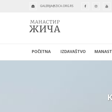
GALERIJA@ZICA.ORG.RS
POČETNA
IZDAVAŠTVO
MANASTI
K