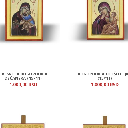
PRESVETA BOGORODICA
BOGORODICA UTEŠITELJ
DEČANSKA (15×11)
(15×11)
1.000,
00
RSD
1.000,
00
RSD