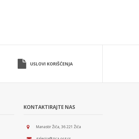
USLOVI KORIŠĆENJA
KONTAKTIRAJTE NAS
Manastir Žiča, 36 221 Žiča
galerija@zica.org.rs