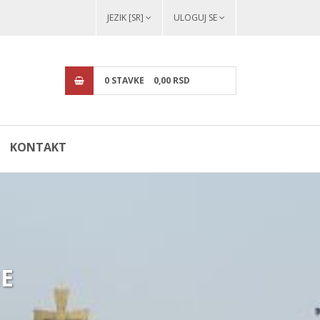
JEZIK [SR]
ULOGUJ SE
0
STAVKE
0,
00
RSD
KONTAKT
NE