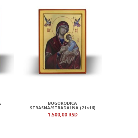
A
BOGORODICA
STRASNA/STRADALNA (21×16)
1.500,
00
RSD