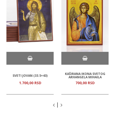
KAŠIRANA IKONA SVETOG
SVETI JOVAN (33.5×43)
ARHANGELA MIHAILA
1.700,
00
RSD
700,
00
RSD