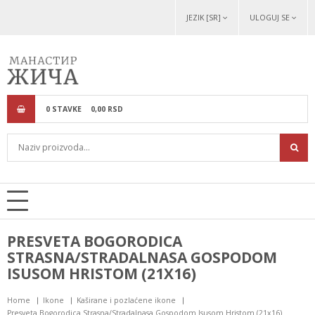
JEZIK [SR]
ULOGUJ SE
0
STAVKE
0,
00
RSD
PRESVETA BOGORODICA
STRASNA/STRADALNASA GOSPODOM
ISUSOM HRISTOM (21Х16)
Home
Ikone
Kaširane i pozlaćene ikone
Presveta Bogorodica Strasna/Stradalnasa Gospodom Isusom Hristom (21х16)