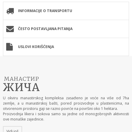
INFORMACIJE O TRANSPORTU
ČESTO POSTAVLJANA PITANJA
USLOVI KORIŠĆENJA
U okviru manastirskog kompleksa zasađeno je voće na više od 7ha
zemlje, a u manastirskoj bašti, pored proizvodnje u plastenicima, na
otvorenom prostoru gaji se razno povrće na površini oko 1 hektara.
Proizvodnja likera i sokova samo su jedne od monogobrojnih aktivnosti
ove monaške zajednice.
Vidi još