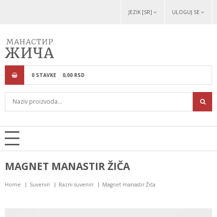
JEZIK [SR]
ULOGUJ SE
0
STAVKE
0,
00
RSD
MAGNET MANASTIR ŽIČA
Home
Suveniri
Razni suveniri
Magnet manastir Žiča