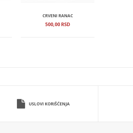
KUTIJ
CRVENI RANAC
OBE
500,
00
RSD
45
USLOVI KORIŠĆENJA