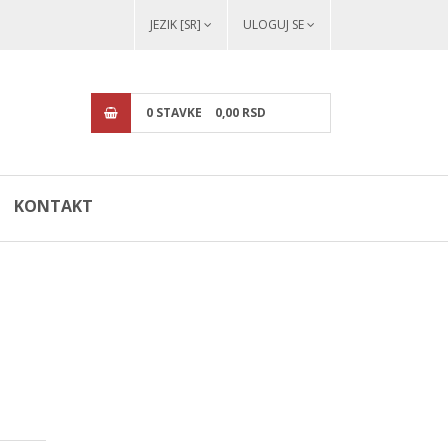
JEZIK [SR]
ULOGUJ SE
0
STAVKE
0,
00
RSD
KONTAKT