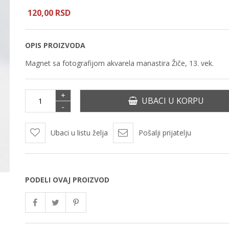
120,
00
RSD
OPIS PROIZVODA
Magnet sa fotografijom akvarela manastira Žiče, 13. vek.
+
UBACI U KORPU
-
Ubaci u listu želja
Pošalji prijatelju
PODELI OVAJ PROIZVOD