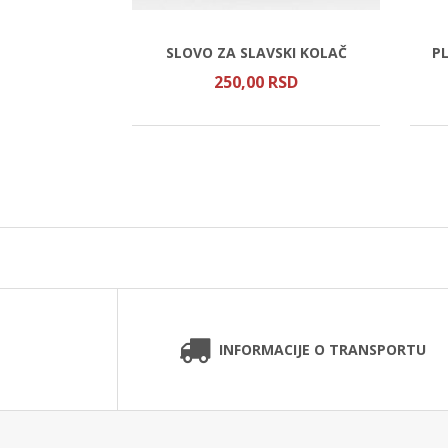
CRVENIM
 MANASTIRA
SLOVO ZA SLAVSKI KOLAČ
PL
SD
250,
00
RSD
INFORMACIJE O TRANSPORTU