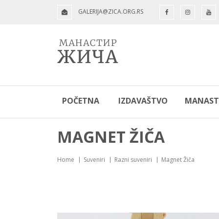
GALERIJA@ZICA.ORG.RS
POČETNA
IZDAVAŠTVO
MANASTI
MAGNET ŽIČA
Home
Suveniri
Razni suveniri
Magnet Žiča