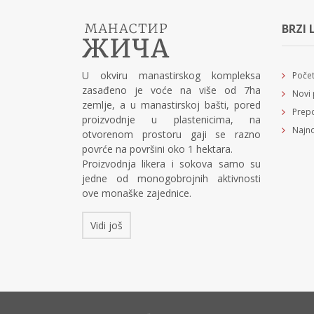
BRZI 
U okviru manastirskog kompleksa
Poče
zasađeno je voće na više od 7ha
Novi 
zemlje, a u manastirskoj bašti, pored
Prepo
proizvodnje u plastenicima, na
Najno
otvorenom prostoru gaji se razno
povrće na površini oko 1 hektara.
Proizvodnja likera i sokova samo su
jedne od monogobrojnih aktivnosti
ove monaške zajednice.
Vidi još