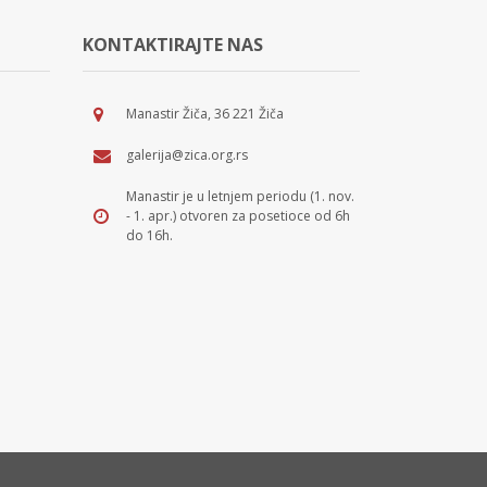
KONTAKTIRAJTE NAS
Manastir Žiča, 36 221 Žiča
galerija@zica.org.rs
Manastir je u letnjem periodu (1. nov.
- 1. apr.) otvoren za posetioce od 6h
do 16h.