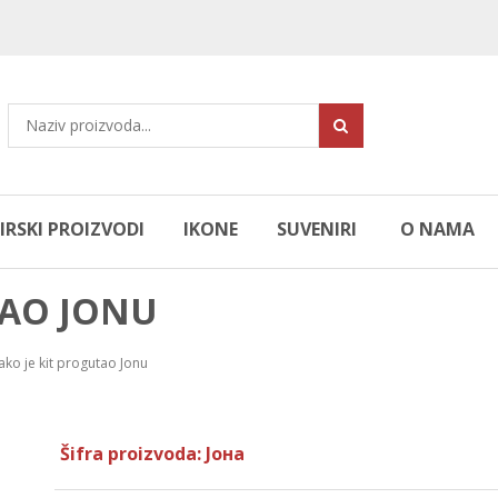
RSKI PROIZVODI
IKONE
SUVENIRI
O NAMA
TAO JONU
ako je kit progutao Jonu
Šifra proizvoda: Јона