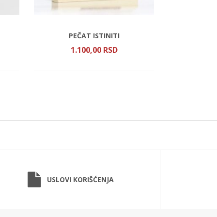
PEČAT ISTINITI
KAKO SE SU
1.100,
00
RSD
45
USLOVI KORIŠĆENJA