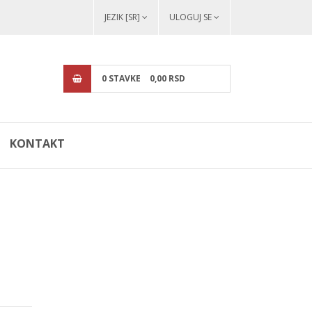
JEZIK [SR]
ULOGUJ SE
0
STAVKE
0,
00
RSD
KONTAKT