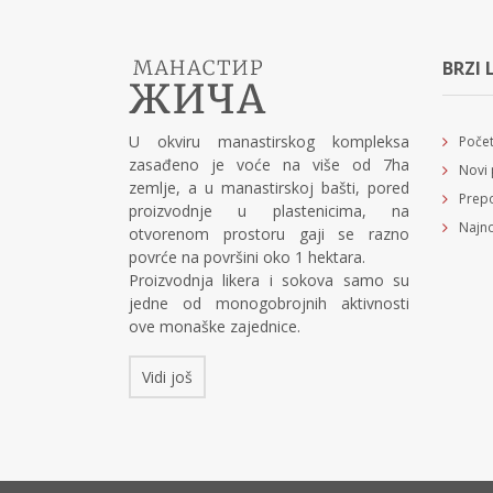
BRZI 
U okviru manastirskog kompleksa
Poče
zasađeno je voće na više od 7ha
Novi 
zemlje, a u manastirskoj bašti, pored
Prepo
proizvodnje u plastenicima, na
Najno
otvorenom prostoru gaji se razno
povrće na površini oko 1 hektara.
Proizvodnja likera i sokova samo su
jedne od monogobrojnih aktivnosti
ove monaške zajednice.
Vidi još