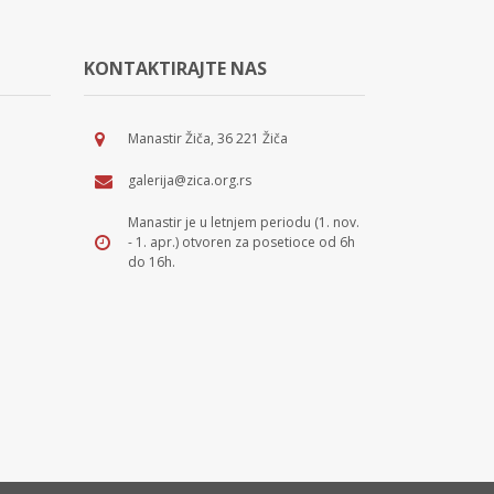
KONTAKTIRAJTE NAS
Manastir Žiča, 36 221 Žiča
galerija@zica.org.rs
Manastir je u letnjem periodu (1. nov.
- 1. apr.) otvoren za posetioce od 6h
do 16h.