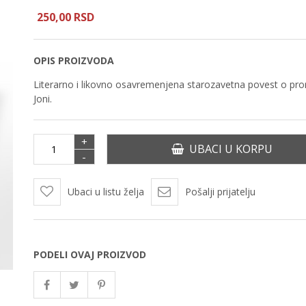
250,
00
RSD
OPIS PROIZVODA
Literarno i likovno osavremenjena starozavetna povest o pro
Joni.
+
UBACI U KORPU
-
Ubaci u listu želja
Pošalji prijatelju
PODELI OVAJ PROIZVOD