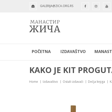
GALERIJA@ZICA.ORG.RS
POČETNA
IZDAVAŠTVO
MANASTI
KAKO JE KIT PROGU
Home
Izdavaštvo
Ostali izdavači
Dečja knjiga
K