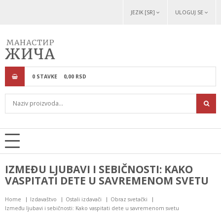
JEZIK [SR]
ULOGUJ SE
0
STAVKE
0,
00
RSD
IZMEĐU LJUBAVI I SEBIČNOSTI: KAKO
VASPITATI DETE U SAVREMENOM SVETU
Home
Izdavaštvo
Ostali izdavači
Obraz svetački
Između ljubavi i sebičnosti: Kako vaspitati dete u savremenom svetu