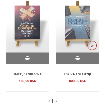
SMRT JE POBEĐENA
POZIV NA SPASENJE
500,
00
RSD
800,
00
RSD