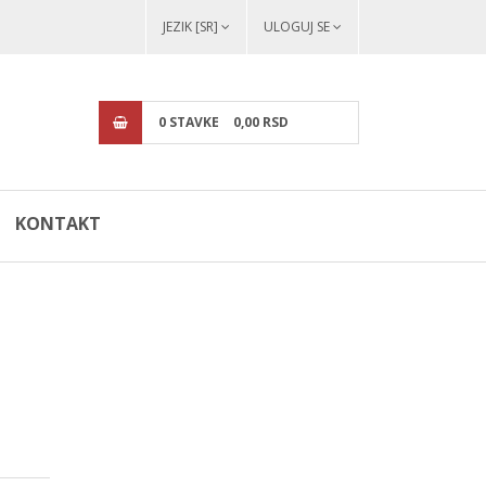
JEZIK [SR]
ULOGUJ SE
0
STAVKE
0,
00
RSD
KONTAKT