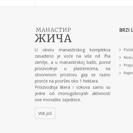
BRZI 
U okviru manastirskog kompleksa
Poče
zasađeno je voće na više od 7ha
Novi 
zemlje, a u manastirskoj bašti, pored
Prepo
proizvodnje u plastenicima, na
Najno
otvorenom prostoru gaji se razno
povrće na površini oko 1 hektara.
Proizvodnja likera i sokova samo su
jedne od monogobrojnih aktivnosti
ove monaške zajednice.
Vidi još