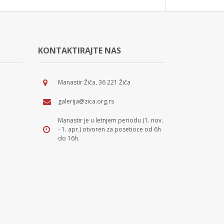
KONTAKTIRAJTE NAS
Manastir Žiča, 36 221 Žiča
galerija@zica.org.rs
Manastir je u letnjem periodu (1. nov.
- 1. apr.) otvoren za posetioce od 6h
do 16h.