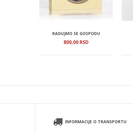
ZAPOVESTI
RADUJMO SE GOSPODU
SD
800,
00
RSD
INFORMACIJE O TRANSPORTU