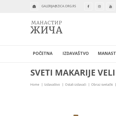
GALERIJA@ZICA.ORG.RS
POČETNA
IZDAVAŠTVO
MANASTI
SVETI MAKARIJE VEL
Home
Izdavaštvo
Ostali izdavači
Obraz svetački