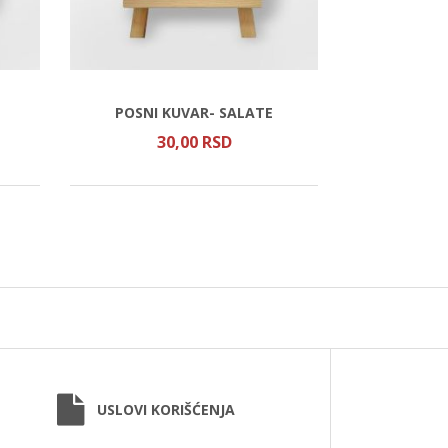
POSNI KUVAR- SALATE
HRIŠĆAN
30,
00
RSD
1.3
USLOVI KORIŠĆENJA