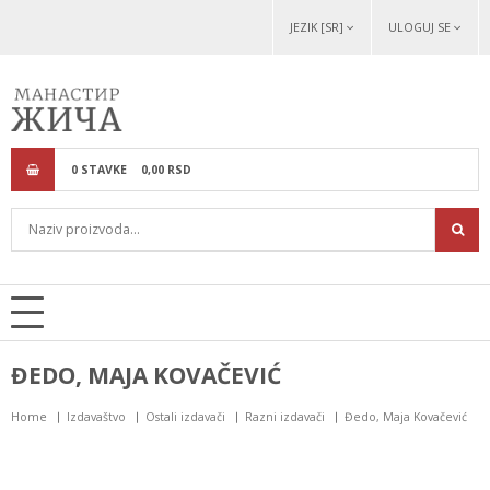
JEZIK [SR]
ULOGUJ SE
0
STAVKE
0,
00
RSD
ĐEDO, MAJA KOVAČEVIĆ
Home
Izdavaštvo
Ostali izdavači
Razni izdavači
Đedo, Maja Kovačević