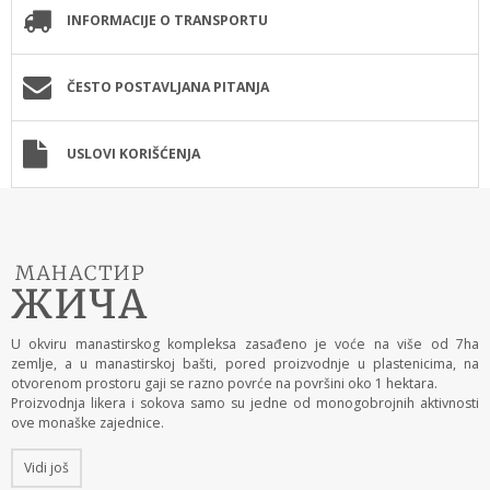
INFORMACIJE O TRANSPORTU
ČESTO POSTAVLJANA PITANJA
USLOVI KORIŠĆENJA
U okviru manastirskog kompleksa zasađeno je voće na više od 7ha
zemlje, a u manastirskoj bašti, pored proizvodnje u plastenicima, na
otvorenom prostoru gaji se razno povrće na površini oko 1 hektara.
Proizvodnja likera i sokova samo su jedne od monogobrojnih aktivnosti
ove monaške zajednice.
Vidi još