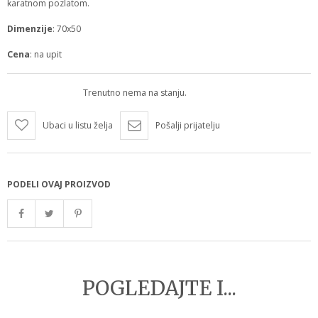
karatnom pozlatom.
Dimenzije
: 70х50
Cena
: na upit
Trenutno nema na stanju.
Ubaci u listu želja
Pošalji prijatelju
PODELI OVAJ PROIZVOD
POGLEDAJTE I...