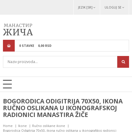
JEZIK [SR]
ULOGUJ SE
0
STAVKE
0,
00
RSD
BOGORODICA ODIGITRIJA 70Х50, IKONA
RUČNO OSLIKANA U IKONOGRAFSKOJ
RADIONICI MANASTIRA ŽIČE
Home
Ikone
Ručno oslikane ikone
Bogorodica Odigitrija 70х50, ikona ručno oslikana u ikonografskoj radionici