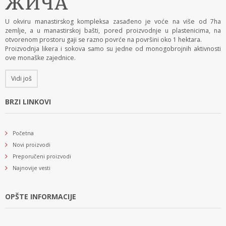
U okviru manastirskog kompleksa zasađeno je voće na više od 7ha
zemlje, a u manastirskoj bašti, pored proizvodnje u plastenicima, na
otvorenom prostoru gaji se razno povrće na površini oko 1 hektara.
Proizvodnja likera i sokova samo su jedne od monogobrojnih aktivnosti
ove monaške zajednice.
Vidi još
BRZI LINKOVI
Početna
Novi proizvodi
Preporučeni proizvodi
Najnovije vesti
OPŠTE INFORMACIJE