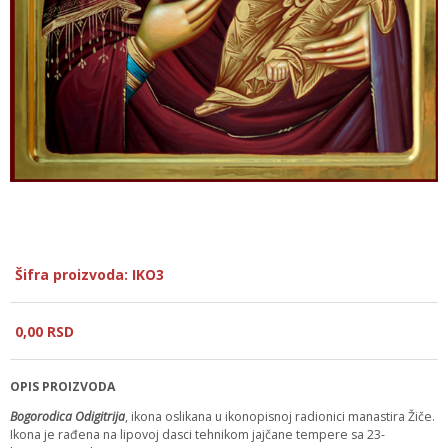
Šifra proizvoda: IKO3
0,
00
RSD
OPIS PROIZVODA
Bogorodica Odigitrija
, ikona oslikana u ikonopisnoj radionici manastira Žičе.
Ikona je rađena na lipovoj dasci tehnikom jajčane tempere sa 23-