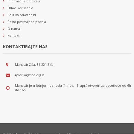
Informacije o dostavi
Uslovi korišćenja
Politika privatnosti
Često postavljana pitanja
O nama
Kontakt
KONTAKTIRAJTE NAS
Manastir Žiča, 36 221 Žiča
galerija@zica.org.rs
Manastir je u letnjem periodu (1. nov. - 1. apr.) otvoren za posetioce od 6h
do 16h.