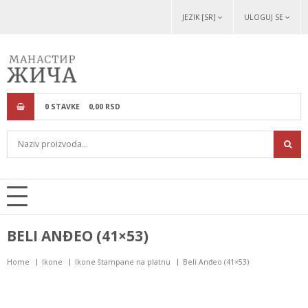
JEZIK [SR]
ULOGUJ SE
0
STAVKE
0,
00
RSD
BELI ANĐEO (41×53)
Home
Ikone
Ikone štampane na platnu
Beli Anđeo (41×53)