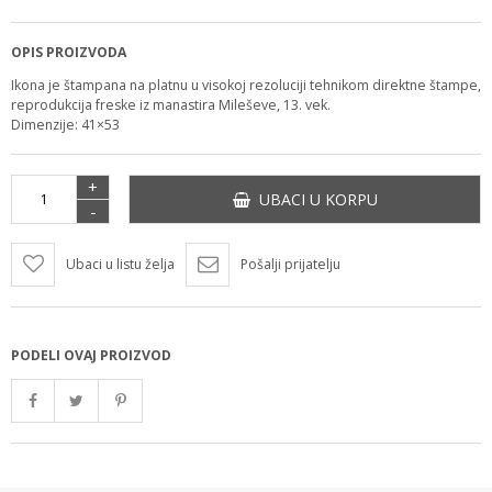
OPIS PROIZVODA
Ikona je štampana na platnu u visokoj rezoluciji tehnikom direktne štampe,
reprodukcija freske iz manastira Mileševe, 13. vek.
Dimenzije: 41×53
+
UBACI U KORPU
-
Ubaci u listu želja
Pošalji prijatelju
PODELI OVAJ PROIZVOD