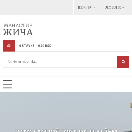
JEZIK [SR]
ULOGUJ SE
0
STAVKE
0,
00
RSD
IMAO SAM JOŠ TOGA DA TI KAŽEM