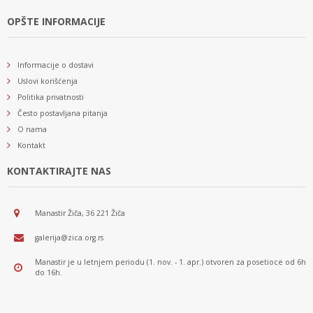
OPŠTE INFORMACIJE
Informacije o dostavi
Uslovi korišćenja
Politika privatnosti
Često postavljana pitanja
O nama
Kontakt
KONTAKTIRAJTE NAS
Manastir Žiča, 36 221 Žiča
galerija@zica.org.rs
Manastir je u letnjem periodu (1. nov. - 1. apr.) otvoren za posetioce od 6h
do 16h.