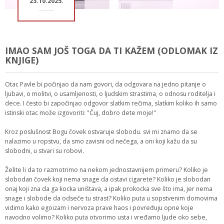
23.10.2025.
IMAO SAM JOŠ TOGA DA TI KAŽEM (ODLOMAK IZ
KNJIGE)
Otac Pavle bi počinjao da nam govori, da odgovara na jedno pitanje o
ljubavi, o molitvi, o usamljenosti, o ljudskim strastima, o odnosu roditelja i
dece. I često bi započinjao odgovor slatkim rečima, slatkim koliko ih samo
istinski otac može izgovoriti: "Čuj, dobro dete moje!"
Kroz poslušnost Bogu čovek ostvaruje slobodu. svi mi znamo da se
nalazimo u ropstvu, da smo zavisni od nečega, a oni koji kažu da su
slobodni, u stvari su robovi.
Želite li da to razmotrimo na nekom jednostavnijem primeru? Koliko je
slobodan čovek koji nema snage da ostavi cigarete? Koliko je slobodan
onaj koji zna da ga kocka uništava, a ipak prokocka sve što ima, jer nema
snage i slobode da odseče tu strast? Koliko puta u sopstvenim domovima
vidimo kako egoizam i nervoza prave haos i povređuju opne koje
navodno volimo? Koliko puta otvorimo usta i vređamo ljude oko sebe,