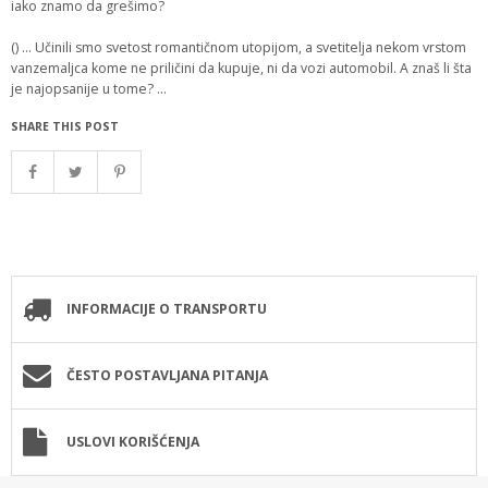
iako znamo da grešimo?
() ... Učinili smo svetost romantičnom utopijom, a svetitelja nekom vrstom
vanzemaljca kome ne priličini da kupuje, ni da vozi automobil. A znaš li šta
je najopsanije u tome? ...
SHARE THIS POST
INFORMACIJE O TRANSPORTU
ČESTO POSTAVLJANA PITANJA
USLOVI KORIŠĆENJA