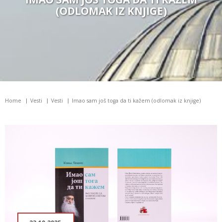
(ODLOMAK IZ KNJIGE)
Home
Vesti
Vesti
Imao sam još toga da ti kažem (odlomak iz knjige)