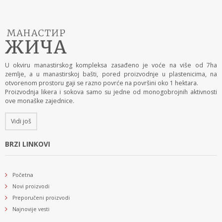
U okviru manastirskog kompleksa zasađeno je voće na više od 7ha
zemlje, a u manastirskoj bašti, pored proizvodnje u plastenicima, na
otvorenom prostoru gaji se razno povrće na površini oko 1 hektara.
Proizvodnja likera i sokova samo su jedne od monogobrojnih aktivnosti
ove monaške zajednice.
Vidi još
BRZI LINKOVI
Početna
Novi proizvodi
Preporučeni proizvodi
Najnovije vesti