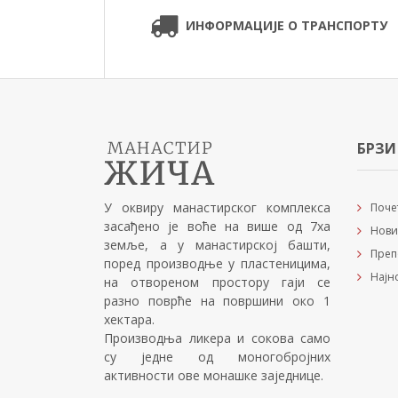
ИНФОРМАЦИЈЕ О ТРАНСПОРТУ
БРЗИ
У оквиру манастирског комплекса
Поче
засађено је воће на више од 7ха
Нови
земље, а у манастирској башти,
Преп
поред производње у пластеницима,
Најн
на отвореном простору гаји се
разно поврће на површини око 1
хектара.
Производња ликера и сокова само
су једне од моногобројних
активности ове монашке заједнице.