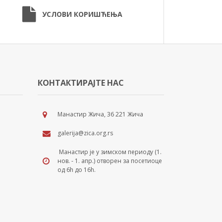
УСЛОВИ КОРИШЋЕЊА
КОНТАКТИРАЈТЕ НАС
Манастир Жича, 36 221 Жича
galerija@zica.org.rs
Манастир је у зимском периоду (1.
нов. - 1. апр.) отворен за посетиоце
од 6h до 16h.