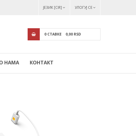
ЈЕЗИК [CIR]
УЛОГУЈ СЕ
0
СТАВКЕ
0,
00
RSD
О НАМА
КОНТАКТ