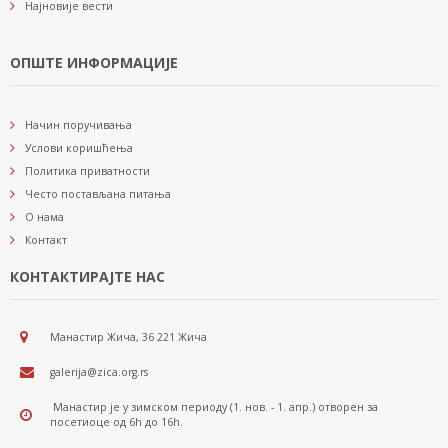
Најновије вести
ОПШТЕ ИНФОРМАЦИЈЕ
Начин поручивања
Услови коришћења
Политика приватности
Често постављана питања
О нама
Контакт
КОНТАКТИРАЈТЕ НАС
Манастир Жича, 36 221 Жича
galerija@zica.org.rs
Манастир је у зимском периоду (1. нов. - 1. апр.) отворен за
посетиоце од 6h до 16h.