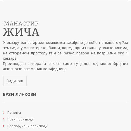
У оквиру манастирског комплекса засађено је воће на више од 7ха
земље, а у манастирској башти, поред производње у пластеницима,
на отвореном простору гаји се разно поврће на површини око 1
хектара.
Производња ликера и сокова само су једне од моногобројних
активности ове монашке заједнице.
Види још
БРЗИ ЛИНКОВИ
Почетна
Нови производи
Препоручени производи