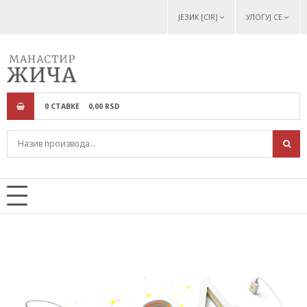
ЈЕЗИК [CIR]
УЛОГУЈ СЕ
0
СТАВКЕ
0,
00
RSD