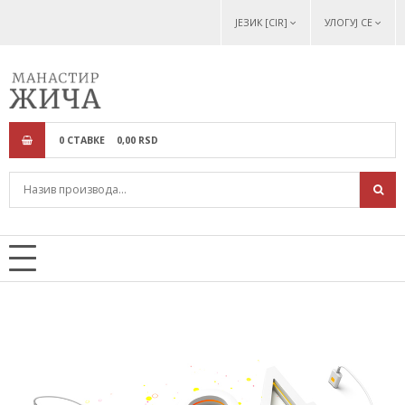
ЈЕЗИК [CIR]
УЛОГУЈ СЕ
0
СТАВКЕ
0,
00
RSD