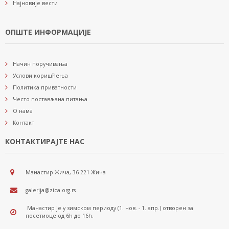
Најновије вести
ОПШТЕ ИНФОРМАЦИЈЕ
Начин поручивања
Услови коришћења
Политика приватности
Често постављана питања
О нама
Контакт
КОНТАКТИРАЈТЕ НАС
Манастир Жича, 36 221 Жича
galerija@zica.org.rs
Манастир је у зимском периоду (1. нов. - 1. апр.) отворен за
посетиоце од 6h до 16h.