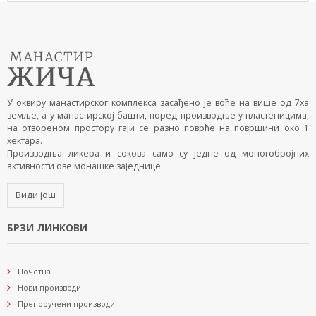
У оквиру манастирског комплекса засађено је воће на више од 7ха
земље, а у манастирској башти, поред производње у пластеницима,
на отвореном простору гаји се разно поврће на површини око 1
хектара.
Производња ликера и сокова само су једне од моногобројних
активности ове монашке заједнице.
Види још
БРЗИ ЛИНКОВИ
Почетна
Нови производи
Препоручени производи